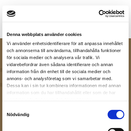
Denna webbplats använder cookies
Vi använder enhetsidentifierare för att anpassa innehållet
Logga in
och annonserna till användarna, tillhandahålla funktioner
för sociala medier och analysera vår trafik. Vi
vidarebefordrar även sådana identifierare och annan
För att få tillgång till sidan behöver du logga
information från din enhet till de sociala medier och
in. Vänligen ange ditt lösenord. Har du inte
annons- och analysföretag som vi samarbetar med.
Dessa kan i sin tur kombinera informationen med annan
fått något lösenord ber vi dig ta kontakt med
information som du har tillhandahållit eller som de har
din kontaktperson.
samlat in när du har använt deras tjänster.
Samtyckesval
Nödvändig
Användarnamn