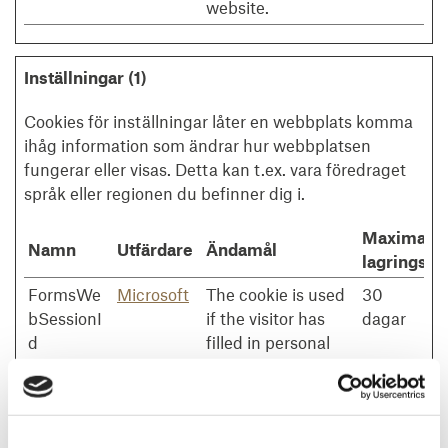
website.
Inställningar (1)
Cookies för inställningar låter en webbplats komma
ihåg information som ändrar hur webbplatsen
fungerar eller visas. Detta kan t.ex. vara föredraget
språk eller regionen du befinner dig i.
Maximal
Namn
Utfärdare
Ändamål
lagringstid
FormsWe
Microsoft
The cookie is used
30
bSessionI
if the visitor has
dagar
d
filled in personal
information on a
formula. This
information will be
filled in