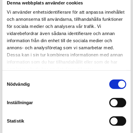
Denna webbplats använder cookies
automatically on
other formulas.
Vi använder enhetsidentifierare för att anpassa innehållet
This process is
och annonserna till användarna, tillhandahålla funktioner
used to optimize
för sociala medier och analysera vår trafik. Vi
visitor experience.
vidarebefordrar även sådana identifierare och annan
information från din enhet till de sociala medier och
annons- och analysföretag som vi samarbetar med.
Statistik (11)
Dessa kan i sin tur kombinera informationen med annan
information som du har tillhandahållit eller som de har
Cookies för statistik hjälper en webbplatsägare att
samlat in när du har använt deras tjänster.
förstå hur besökare interagerar med webbplatser
Samtyckesval
genom att samla och rapportera in information
Nödvändig
anonymt.
Maximal
Inställningar
Namn
Utfärdare
Ändamål
lagringstid
_ga
Google
Google analytics,
2 år
Statistik
_ga används för att
förstå hur