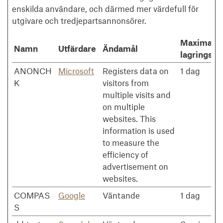
enskilda användare, och därmed mer värdefull för
utgivare och tredjepartsannonsörer.
Maximal
Namn
Utfärdare
Ändamål
lagringstid
ANONCH
Microsoft
Registers data on
1 dag
K
visitors from
multiple visits and
on multiple
websites. This
information is used
to measure the
efficiency of
advertisement on
websites.
COMPAS
Google
Väntande
1 dag
S