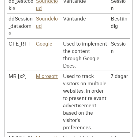
dd_testcoo
Soundclo
Väntande
Sessio
kie
ud
n
ddSession
Soundclo
Väntande
Bestän
_datadom
ud
dig
e
GFE_RTT
Google
Used to implement
Sessio
the content
n
through Google
Docs.
MR [x2]
Microsoft
Used to track
7 dagar
visitors on multiple
websites, in order
to present relevant
advertisement
based on the
visitor's
preferences.