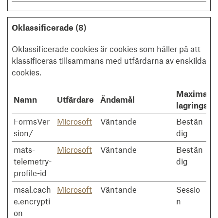
Oklassificerade (8)
Oklassificerade cookies är cookies som håller på att
klassificeras tillsammans med utfärdarna av enskilda
cookies.
Maximal
Namn
Utfärdare
Ändamål
lagringstid
FormsVer
Microsoft
Väntande
Bestän
sion/
dig
mats-
Microsoft
Väntande
Bestän
telemetry-
dig
profile-id
msal.cach
Microsoft
Väntande
Sessio
e.encrypti
n
on