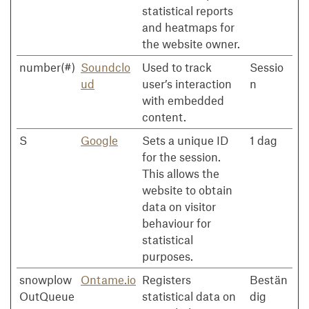
statistical reports
and heatmaps for
the website owner.
number(#)
Soundclo
Used to track
Sessio
ud
user’s interaction
n
with embedded
content.
S
Google
Sets a unique ID
1 dag
for the session.
This allows the
website to obtain
data on visitor
behaviour for
statistical
purposes.
snowplow
Ontame.io
Registers
Bestän
OutQueue
statistical data on
dig