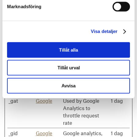
besökaren
Marknadsföring
navigerar runt på
webbplatsen
_ga_#
Google
Used by Google
2 år
Visa detaljer
Analytics to collect
data on the
Tillåt alla
number of times a
user has visited the
Tillåt urval
website as well as
dates for the first
and most recent
Avvisa
visit.
_gat
Google
Used by Google
1 dag
Analytics to
throttle request
rate
_gid
Google
Google analytics,
1 dag