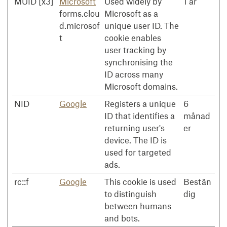
MUID [x3]
Microsoft
Used widely by
1 år
forms.clou
Microsoft as a
d.microsof
unique user ID. The
t
cookie enables
user tracking by
synchronising the
ID across many
Microsoft domains.
NID
Google
Registers a unique
6
ID that identifies a
månad
returning user's
er
device. The ID is
used for targeted
ads.
rc::f
Google
This cookie is used
Bestän
to distinguish
dig
between humans
and bots.