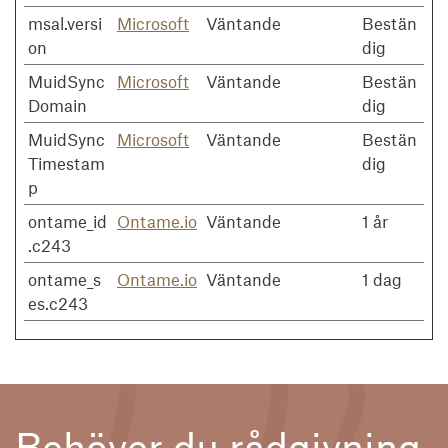
msal.versi
Microsoft
Väntande
Bestän
on
dig
MuidSync
Microsoft
Väntande
Bestän
Domain
dig
MuidSync
Microsoft
Väntande
Bestän
Timestam
dig
p
ontame_id
Ontame.io
Väntande
1 år
.c243
ontame_s
Ontame.io
Väntande
1 dag
es.c243
Behöver du rådgivning