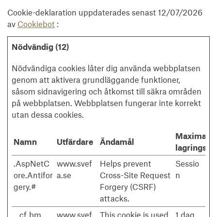
Cookie-deklaration uppdaterades senast 12/07/2026
av
Cookiebot
:
Nödvändig (12)
Nödvändiga cookies låter dig använda webbplatsen
genom att aktivera grundläggande funktioner,
såsom sidnavigering och åtkomst till säkra områden
på webbplatsen. Webbplatsen fungerar inte korrekt
utan dessa cookies.
Maximal
Namn
Utfärdare
Ändamål
lagringstid
.AspNetC
www.svef
Helps prevent
Sessio
ore.Antifor
a.se
Cross-Site Request
n
gery.#
Forgery (CSRF)
attacks.
__cf_bm
www.svef
This cookie is used
1 dag