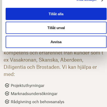
I samband med fastighetsutveckling,
transaktion eller som fristående tjänst
Tillåt alla
genomför vi förmedling och uthyrning av
kommersiella lokaler, som kontor, handel
Tillåt urval
och logistikanläggningar. Vi är med er
genom hela processen från start tills dess
Avvisa
att hyresgästen flyttat in och har omfattande
kompetens och erfarenhet från kunder som t
ex Vasakronan, Skanska, Aberdeen,
Diligentia och Brostaden. Vi kan hjälpa er
med:
Projektuthyrningar
Marknadsundersökningar
Rådgivning och behovsanalys