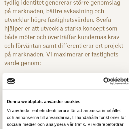
tydlig identitet genererar större genomslag
på marknaden, bättre avkastning och
utvecklar högre fastighetsvärden. Svefa
hjälper er att utveckla starka koncept som
både möter och överträffar kundernas krav
och förväntan samt differentierar ert projekt
på marknaden. Vi maximerar er fastighets
värde genom:
En noggrann analys av projektets
marknadsmässiga förutsättningar.
Framtagande av strategi och koncept för att
säkerställa att projektet når målgruppen på bästa
Denna webbplats använder cookies
möjliga sätt och att det är rätt produkt på rätt plats.
Vi använder enhetsidentifierare för att anpassa innehållet
Ett Svefa team med stor kunskap om och
och annonserna till användarna, tillhandahålla funktioner för
erfarenhet av fastigheter, marknaden och det
sociala medier och analysera vår trafik. Vi vidarebefordrar