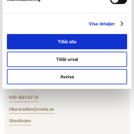
Visa detaljer
Tillåt alla
Tillåt urval
Rikard Wilén
Avvisa
Affärsutvecklingschef
010-603 87 31
rikard.wilen@svefa.se
Stockholm