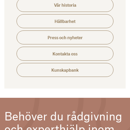
Vår histo­ria
Håll­bar­het
Press och nyheter
Kontakta oss
Kunskapbank
Behöver du rådgivning
och experthjälp inom