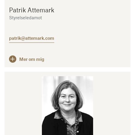
Patrik Attemark
Styrelseledamot
patrik@attemark.com
Mer om mig