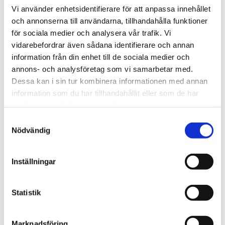
Vi använder enhetsidentifierare för att anpassa innehållet
och annonserna till användarna, tillhandahålla funktioner
för sociala medier och analysera vår trafik. Vi
vidarebefordrar även sådana identifierare och annan
information från din enhet till de sociala medier och
annons- och analysföretag som vi samarbetar med.
Dessa kan i sin tur kombinera informationen med annan
Jan Tärnell
information som du har tillhandahållit eller som de har
samlat in när du har använt deras tjänster.
Affärsområdeschef Värdering & Analys
Samtyckesval
010-603 87 23
Nödvändig
jan.tarnell@svefa.se
Inställningar
Stockholm
Statistik
Mer om mig
Marknadsföring