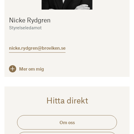
Nicke Rydgren
Styrelseledamot
nicke.rydgren@broviken.se
Mer om mig
Hitta direkt
Om oss