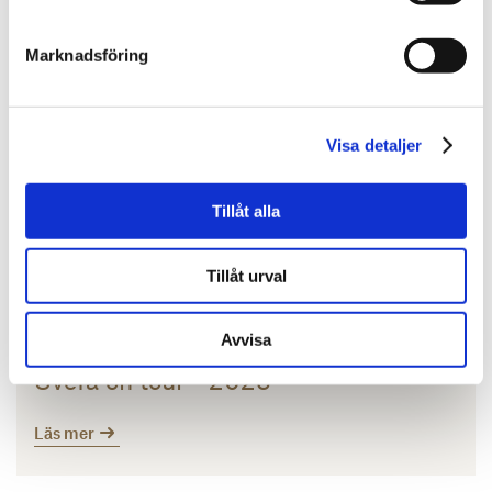
Läs mer
Marknadsföring
Visa detaljer
Tillåt alla
Tillåt urval
Evenemang | 2023-03-30
Avvisa
Svefa on tour - 2023
Läs mer