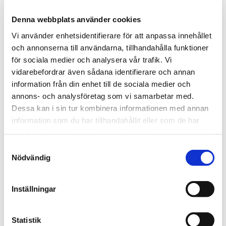
Denna webbplats använder cookies
Kontaktperson
Vi använder enhetsidentifierare för att anpassa innehållet
Sara Jakobsson
och annonserna till användarna, tillhandahålla funktioner
för sociala medier och analysera vår trafik. Vi
Samhällsbyggnad & Fastghetsutveckling
vidarebefordrar även sådana identifierare och annan
010-603 86 00
information från din enhet till de sociala medier och
annons- och analysföretag som vi samarbetar med.
sara.jakobsson@svefa.se
Dessa kan i sin tur kombinera informationen med annan
information som du har tillhandahållit eller som de har
samlat in när du har använt deras tjänster.
Samtyckesval
Nödvändig
Inställningar
Fler nyheter
Statistik