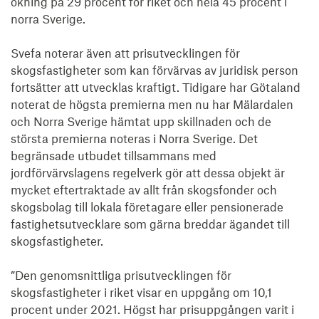
ökning på 29 procent för riket och hela 45 procent i 
norra Sverige.

Svefa noterar även att prisutvecklingen för 
skogsfastigheter som kan förvärvas av juridisk person 
fortsätter att utvecklas kraftigt. Tidigare har Götaland 
noterat de högsta premierna men nu har Mälardalen 
och Norra Sverige hämtat upp skillnaden och de 
största premierna noteras i Norra Sverige. Det 
begränsade utbudet tillsammans med 
jordförvärvslagens regelverk gör att dessa objekt är 
mycket eftertraktade av allt från skogsfonder och 
skogsbolag till lokala företagare eller pensionerade 
fastighetsutvecklare som gärna breddar ägandet till 
skogsfastigheter.

”Den genomsnittliga prisutvecklingen för 
skogsfastigheter i riket visar en uppgång om 10,1 
procent under 2021. Högst har prisuppgången varit i 