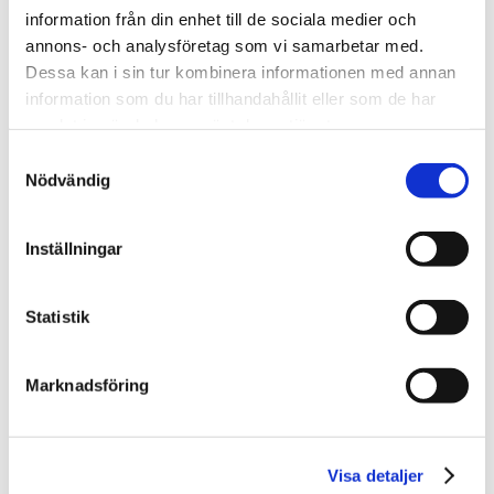
information från din enhet till de sociala medier och
annons- och analysföretag som vi samarbetar med.
Dessa kan i sin tur kombinera informationen med annan
information som du har tillhandahållit eller som de har
samlat in när du har använt deras tjänster.
Samtyckesval
Nödvändig
Inställningar
Svefas Skogsfastighetsindex och den bifogade
Statistik
tabellen är fri för publicering i samband med artikel om
pressmeddelandet samt sedvanligt omnämnande av
Marknadsföring
källa.
Visa detaljer