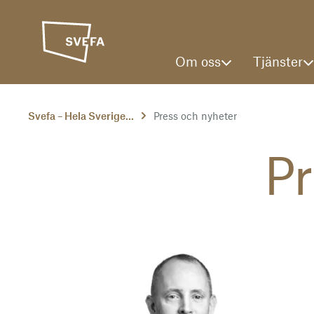
Om oss
Tjänster
Svefa – Hela Sverige...
Press och nyheter
Pr
Till pressmeddelande