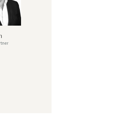
m
rtner