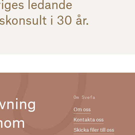
iges ledande
skonsult i 30 år.
Om Svefa
vning
Om oss
inom
Kontakta oss
Skicka filer till oss