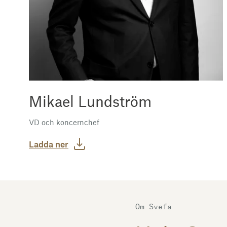
Mikael Lundström
VD och koncernchef
Ladda ner
Om Svefa