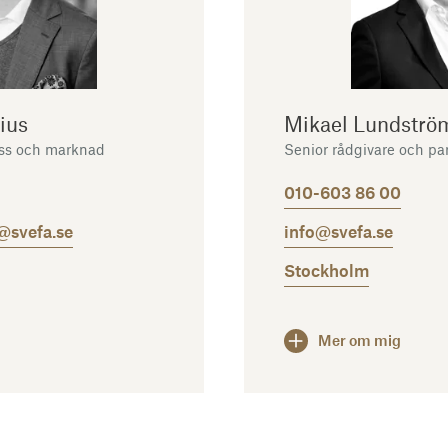
ius
Mikael Lundströ
ss och marknad
Senior rådgivare och pa
010-603 86 00
@svefa.se
info@svefa.se
Stockholm
Mer om mig