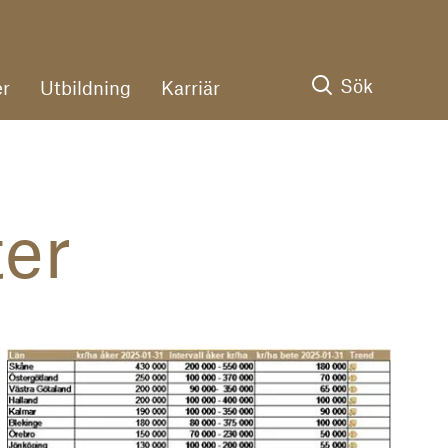
Sök
r
Utbildning
Karriär
ter
Till pressmeddelande