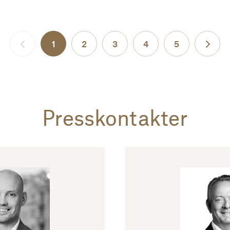
1
2
3
4
5
Näst
Föregående
Presskontakter