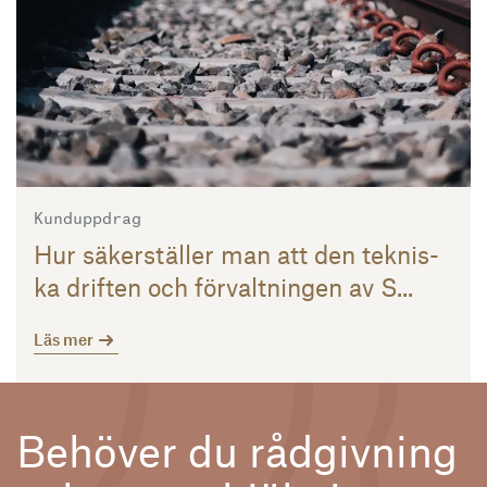
Kunduppdrag
Hur sä­ker­stäl­ler man att den tek­nis­
ka drif­ten och för­valt­ning­en av S...
Läs mer
Behöver du rådgivning