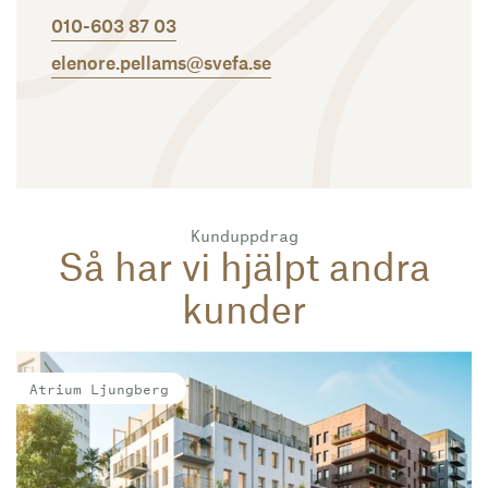
010-603 87 03
elenore.pellams@svefa.se
Kunduppdrag
Så har vi hjälpt andra
kunder
Läs mer
Atrium Ljungberg