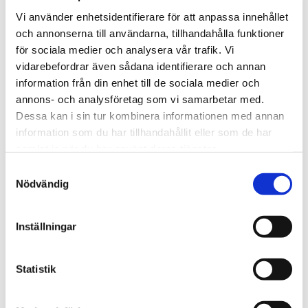
har en lokal förankring och kunskap ända ned på
Vi använder enhetsidentifierare för att anpassa innehållet
micronivå kring de orter där fastigheterna var belägna.
och annonserna till användarna, tillhandahålla funktioner
De uppskattade även vår förmåga att kunna leverera
för sociala medier och analysera vår trafik. Vi
när det verkligen är tidskritiskt. Sedan affären
vidarebefordrar även sådana identifierare och annan
genomfördes har Unobo fortsatt sin utvecklings- och
information från din enhet till de sociala medier och
tillväxtresa. Beståndet är idag 5650 lägenheter och det
annons- och analysföretag som vi samarbetar med.
växer kontinuerligt med investeringar i nyproduktion.
Dessa kan i sin tur kombinera informationen med annan
information som du har tillhandahållit eller som de har
samlat in när du har använt deras tjänster.
Experttips
Samtyckesval
Tänk på det här när det
Nödvändig
gäller komplexa
värderingsuppdrag
Inställningar
Statistik
Välj rätt konsult med rätt kompetens!
Driftnettot är lokalt, välj en konsult som kan den