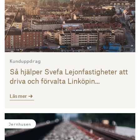
Kunduppdrag
Så hjäl­per Sve­fa Le­jon­fas­tig­he­ter att
dri­va och för­val­ta Lin­kö­pin...
Läs mer
Läs mer
Jernhusen