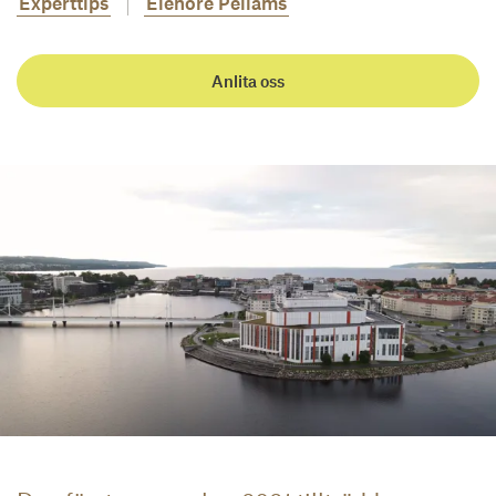
Experttips
Elenore Pellams
Anlita oss