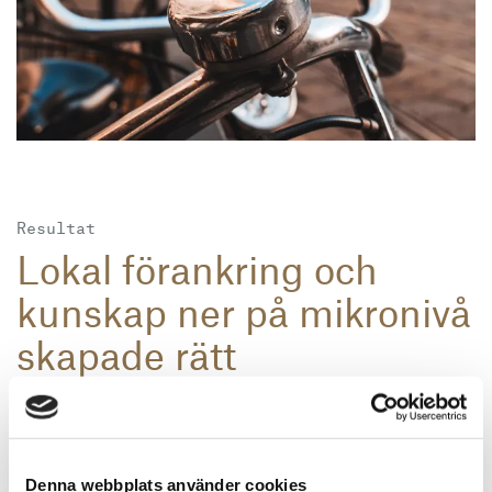
Resultat
Lokal förankring och
kunskap ner på mikronivå
skapade rätt
förutsättningar
Riksbyggen var väldigt nöjda och såg nyttan med att vi
Denna webbplats använder cookies