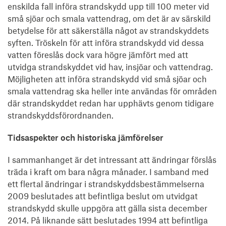
enskilda fall införa strandskydd upp till 100 meter vid
små sjöar och smala vattendrag, om det är av särskild
betydelse för att säkerställa något av strandskyddets
syften. Tröskeln för att införa strandskydd vid dessa
vatten föreslås dock vara högre jämfört med att
utvidga strandskyddet vid hav, insjöar och vattendrag.
Möjligheten att införa strandskydd vid små sjöar och
smala vattendrag ska heller inte användas för områden
där strandskyddet redan har upphävts genom tidigare
strandskyddsförordnanden.
Tidsaspekter och historiska jämförelser
I sammanhanget är det intressant att ändringar förslås
träda i kraft om bara några månader. I samband med
ett flertal ändringar i strandskyddsbestämmelserna
2009 beslutades att befintliga beslut om utvidgat
strandskydd skulle uppgöra att gälla sista december
2014. På liknande sätt beslutades 1994 att befintliga