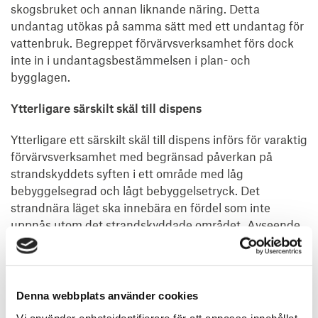
skogsbruket och annan liknande näring. Detta
undantag utökas på samma sätt med ett undantag för
vattenbruk. Begreppet förvärvsverksamhet förs dock
inte in i undantagsbestämmelsen i plan- och
bygglagen.
Ytterligare särskilt skäl till dispens
Ytterligare ett särskilt skäl till dispens införs för varaktig
förvärvsverksamhet med begränsad påverkan på
strandskyddets syften i ett område med låg
bebyggelsegrad och lågt bebyggelsetryck. Det
strandnära läget ska innebära en fördel som inte
uppnås utom det strandskyddade området. Avseende
låg bebyggelsegrad anges som riktmärke att områden
som utgör tätorter enligt Statistiska centralbyrån inte
har en låg bebyggelsegrad.
Denna webbplats använder cookies
Förtydligande angående strandskyddsförordnanden
Vi använder enhetsidentifierare för att anpassa innehållet