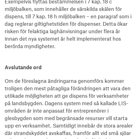
Exempelvis flyttas bestämmelsen i 7 kap. 18 c
miljöbalken, som innehåller de särskilda skälen för
dispens, till 7 kap. 18 h miljöbalken – en paragraf som i
dag reglerar giltighetstiden för dispenser. Detta ökar
risken för felaktiga laghänvisningar under flera år
innan det nya systemet är helt implementerat hos
berörda myndigheter.
Avslutande ord
Om de föreslagna ändringarna genomförs kommer
troligen den mest påtagliga förändringen att vara den
utökade möjligheten att ge dispens för verksamheter
på landsbygden. Dagens system med så kallade LIS-
områden är inte anpassat för entreprenörer i
glesbygden som med begränsade resurser vill starta
upp en verksamhet. Samtidigt innebär de stora arealer
där strandskyddet avskaffas, framför allt vid små sjöar