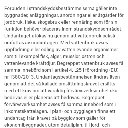
Förbuden i strandskyddsbestämmelserna gäller inte
byggnader, anläggningar, anordningar eller åtgärder för
jordbruk, fiske, skogsbruk eller rennäring som för sin
funktion behöver placeras inom strandskyddsområdet.
Undantaget utökas nu genom att vattenbruk också
omfattas av undantagen. Med vattenbruk avses
uppfödning eller odling av vattenlevande organismer
som till exempel fisk, alger, musslor, ostron och
vattenlevande kräftdjur. Begreppet vattenbruk avses få
samma innebörd som i artikel 4.1.25 i förordning (EU)
nr 1380/2013. Undantagsbestämmelsen ändras även
genom att det så kallade omsättningskravet ersätts
med ett krav om att varaktig förvärvsverksamhet ska
bedrivas eller planeras att bedrivas. Begreppet
förvärvsverksamhet avses få samma innebörd som i
inkomstskattelagen. I plan- och bygglagen finns ett
undantag från kravet på bygglov som gäller för
ekonomibyggnader, utom detaljplan, till jord- och