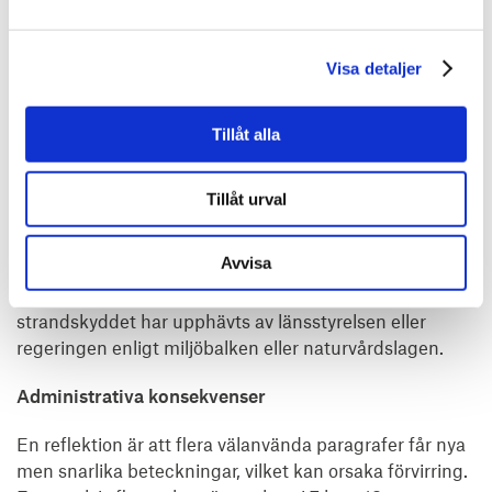
I plan- och bygglagen införs en bestämmelse som
anger att där strandskydd tidigare upphävts med stöd
Visa detaljer
av plan- och bygglagen eller motsvarande äldre
bestämmelser så får kommunen när en detaljplan
ersätts besluta att strandskyddet fortsatt ska vara
Tillåt alla
upphävt utan ny prövning mot
strandskyddsregleringen i miljöbalken. Den nya
Tillåt urval
bestämmelsen gäller under förutsättning att områdets
användning inte ändras och att
Avvisa
egenskapsbestämmelserna väsentligen blir desamma.
Med äldre bestämmelser avses även sådana planer där
strandskyddet har upphävts av länsstyrelsen eller
regeringen enligt miljöbalken eller naturvårdslagen.
Administrativa konsekvenser
En reflektion är att flera välanvända paragrafer får nya
men snarlika beteckningar, vilket kan orsaka förvirring.