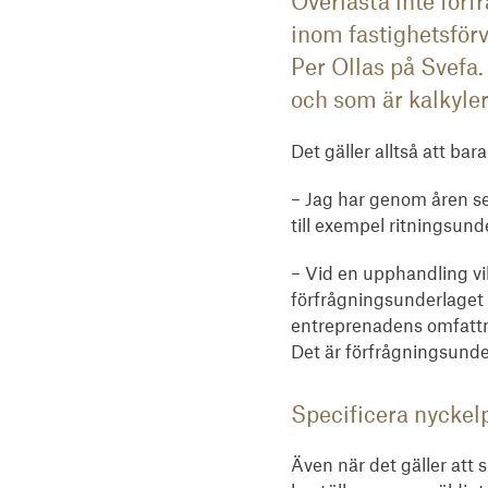
Överlasta inte för
inom fastighetsförv
Per Ollas på Svefa.
och som är kalkyle
Det gäller alltså att ba
– Jag har genom åren s
till exempel ritningsun
– Vid en upphandling vil
förfrågningsunderlaget 
entreprenadens omfattni
Det är förfrågningsunder
Specificera nycke
Även när det gäller att