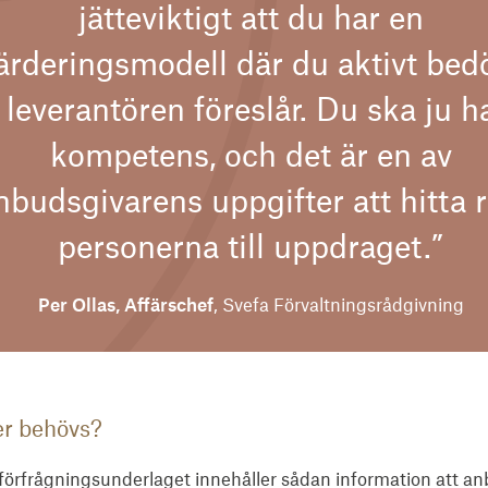
jätteviktigt att du har en
ärderingsmodell där du aktivt be
 leverantören föreslår. Du ska ju ha
kompetens, och det är en av
nbudsgivarens uppgifter att hitta r
personerna till uppdraget.”
Per Ollas, Affärschef
, Svefa Förvaltningsrådgivning
er behövs?
förfrågningsunderlaget innehåller sådan information att a