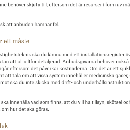
ne behöver skjuta till, eftersom det är resurser i form av 
risk att anbuden hamnar fel.
er ett måste
stighetsteknik ska du lämna med ett installationsregister öv
tan att bli alltför detaljerad. Anbudsgivarna behöver ocks
m ingår eftersom det påverkar kostnaderna. Om det är ett sj
nt att tala om att vissa system innehåller medicinska gaser,
t ska du inte skicka med drift- och underhållsinstruktioner,
ka innehålla vad som finns, att du vill ha tillsyn, skötsel o
a om hur det ska göras.
lek