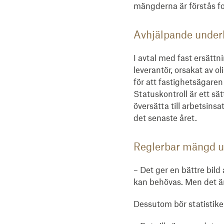
mängderna är förstås fo
Avhjälpande under
I avtal med fast ersättn
leverantör, orsakat av o
för att fastighetsägaren
Statuskontroll är ett sä
översätta till arbetsinsa
det senaste året.
Reglerbar mängd ut
– Det ger en bättre bild
kan behövas. Men det är v
Dessutom bör statistik