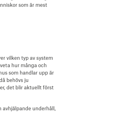
människor som är mest
er vilken typ av system
å veta hur många och
ukhus som handlar upp är
 då behövs ju
 det blir aktuellt först
ch avhjälpande underhåll,