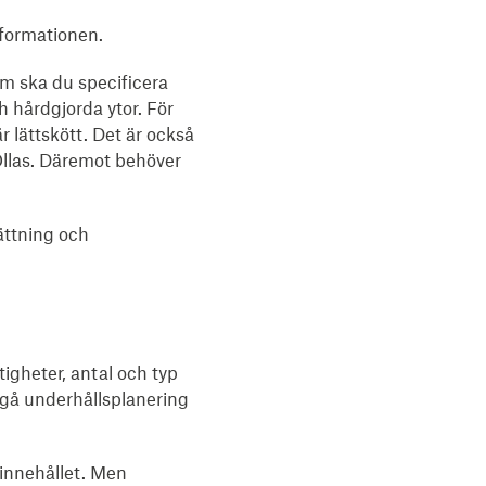
nformationen.
om ska du specificera
 hårdgjorda ytor. För
r lättskött. Det är också
 Ollas. Däremot behöver
ättning och
tigheter, antal och typ
ngå underhållsplanering
einnehållet. Men