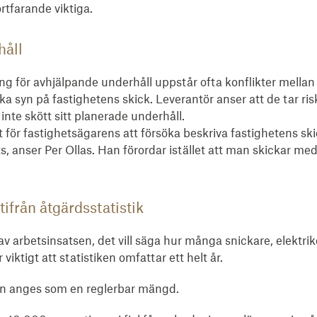
rtfarande viktiga.
håll
ing för avhjälpande underhåll uppstår ofta konflikter mellan
lika syn på fastighetens skick. Leverantör anser att de tar ri
 inte skött sitt planerade underhåll.
tt för fastighetsägarens att försöka beskriva fastighetens ski
ts, anser Per Ollas. Han förordar istället att man skickar med
ifrån åtgärdsstatistik
 av arbetsinsatsen, det vill säga hur många snickare, elektr
iktigt att statistiken omfattar ett helt år.
en anges som en reglerbar mängd.