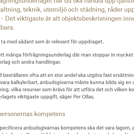
frågningsunderlaget när du ska handla upp tjäns
altning, teknik, utemiljö och städning, råder u
 – Det viktigaste är att objektsbeskrivningen inne
rbara.
ra ta med sådant som är relevant för uppdraget.
ett många förfrågningsunderlag där man stoppar in mycket 
derlag och andra handlingar.
l beställaren ofta att en stor andel ska utgöra fast ersättni
vara kalkylerbart, anbudsgivarna måste kunna bilda sig en
ng, vilka resurser som krävs för att utföra det och vilken
lagets viktigaste uppgift, säger Per Ollas.
lpersonernas kompetens
 specificera anbudsgivarnas kompetens ska det vara lagom, a