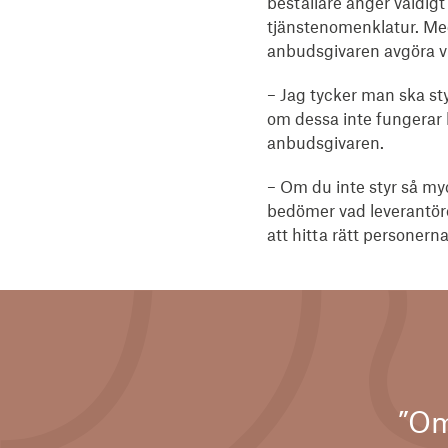
beställare anger väldigt
tjänstenomenklatur. Med
anbudsgivaren avgöra vil
– Jag tycker man ska st
om dessa inte fungerar b
anbudsgivaren.
– Om du inte styr så myc
bedömer vad leverantöre
att hitta rätt personerna
”Om