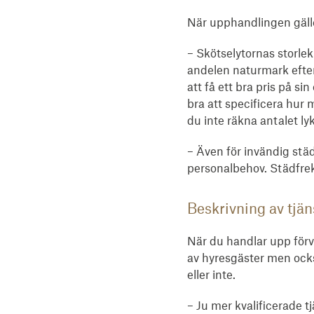
När upphandlingen gäller
– Skötselytornas storle
andelen naturmark efter
att få ett bra pris på s
bra att specificera hur 
du inte räkna antalet ly
– Även för invändig städ
personalbehov. Städfrek
Beskrivning av tjän
När du handlar upp förva
av hyresgäster men ock
eller inte.
– Ju mer kvalificerade t