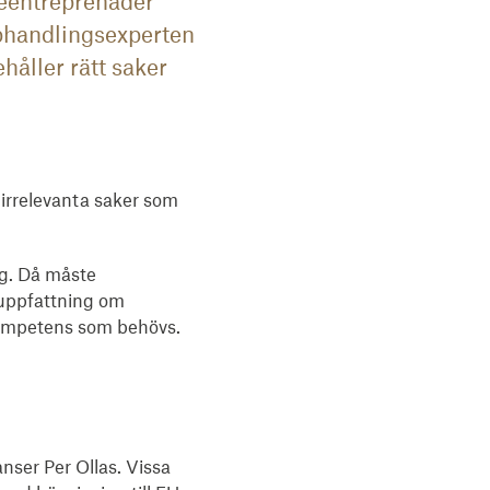
teentreprenader
pphandlingsexperten
håller rätt saker
irrelevanta saker som
ng. Då måste
 uppfattning om
 kompetens som behövs.
nser Per Ollas. Vissa