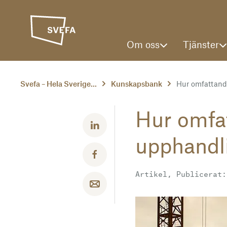
Om oss
Tjänster
Svefa – Hela Sverige...
Kunskapsbank
Hur omfattande
Hur omfat
Dela med LinkedIn
upphandl
Dela med Facebook
Artikel, Publicerat:
Dela med email