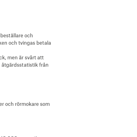
 beställare och
sken och tvingas betala
ck, men är svårt att
 åtgärdsstatistik från
iker och rörmokare som