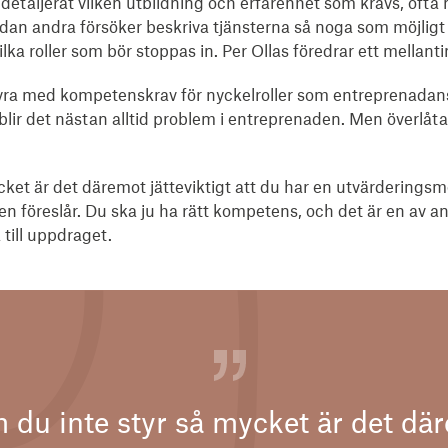
 detaljerat vilken utbildning och erfarenhet som krävs, ofta 
an andra försöker beskriva tjänsterna så noga som möjligt 
ka roller som bör stoppas in. Per Ollas föredrar ett mellanti
yra med kompetenskrav för nyckelroller som entreprenadans
lir det nästan alltid problem i entreprenaden. Men överlåta r
ket är det däremot jätteviktigt att du har en utvärderingsmo
n föreslår. Du ska ju ha rätt kompetens, och det är en av 
 till uppdraget.
 du inte styr så mycket är det dä