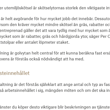
 utemiljöskötsel är skötselytornas storlek den viktigaste i
k är helt avgörande för hur mycket jobb det innebär. Dessut
som den kräver mycket mindre skötsel än gräs, rabatter och
in entreprenad gäller det att vara tydlig med hur mycket som ä
mycket som är rabatter, gräs och hårdgjorda ytor, säger Per
ktstolpar eller antalet löpmeter staket.
ning är golvytan helt central för att kunna beräkna fast ers
vens är förstås också nödvändigt att ha med.
steinnehållet
ltning är det förstås självklart att ange antal och typ av fas
så arbetsinnehållet i sig, mängden möten och om det ska i
jänster du köper desto viktigare blir beskrivningen av tjänst