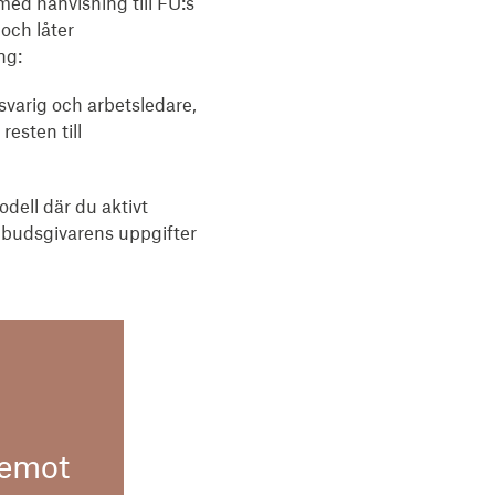
med hänvisning till FU:s
och låter
ng:
varig och arbetsledare,
esten till
dell där du aktivt
anbudsgivarens uppgifter
remot