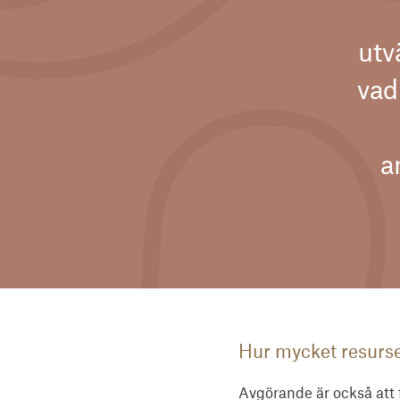
utv
vad
a
Hur mycket resurs
Avgörande är också att 