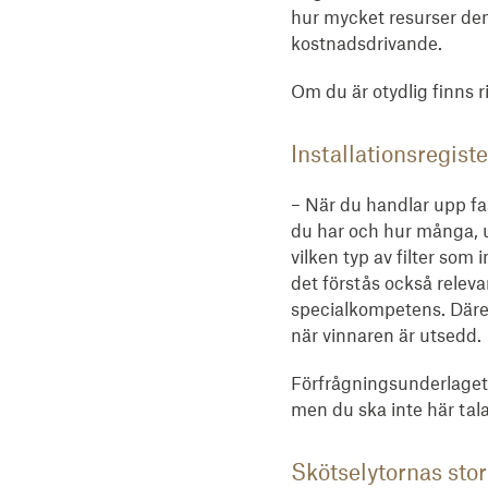
hur mycket resurser den
kostnadsdrivande.
Om du är otydlig finns 
Installationsregist
– När du handlar upp fa
du har och hur många, u
vilken typ av filter so
det förstås också releva
specialkompetens. Däremo
när vinnaren är utsedd.
Förfrågningsunderlaget s
men du ska inte här tal
Skötselytornas stor