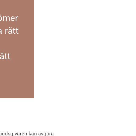
dömer
 rätt
ätt
nbudsgivaren kan avgöra