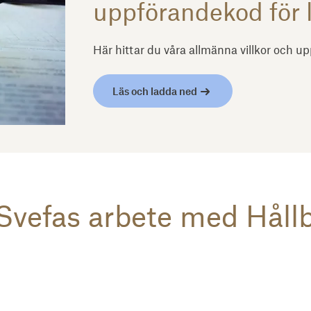
uppförandekod för 
Här hittar du våra allmänna villkor och u
Läs och ladda ned
 Svefas arbete med Håll