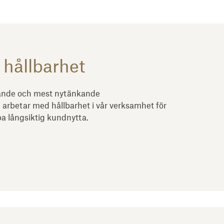
 håll­bar­het
ledande och mest nytänkande
vi arbetar med hållbarhet i vår verksamhet för
apa långsiktig kundnytta.