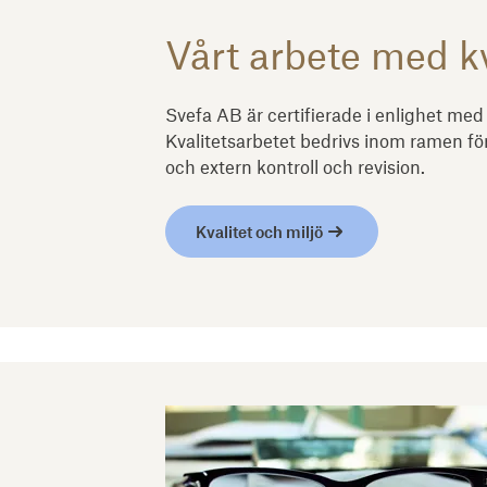
Vårt arbete med kv
Svefa AB är certifierade i enlighet m
Kvalitetsarbetet bedrivs inom ramen fö
och extern kontroll och revision.
Kva­li­tet och mil­jö