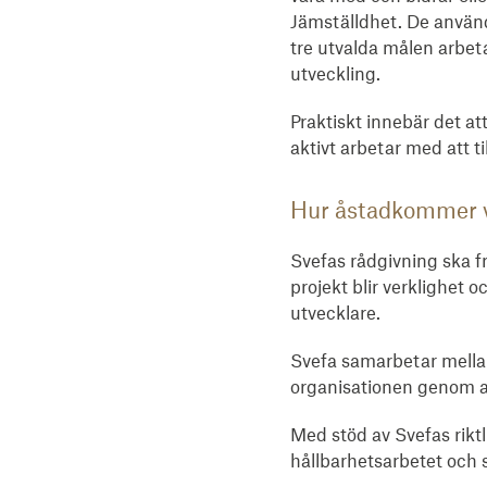
Jämställdhet. De använd
tre utvalda målen arbeta
utveckling.
Praktiskt innebär det a
aktivt arbetar med att t
Hur åstadkommer v
Svefas rådgivning ska f
projekt blir verklighet 
utvecklare.
Svefa samarbetar mellan
organisationen genom a
Med stöd av Svefas riktl
hållbarhetsarbetet och 