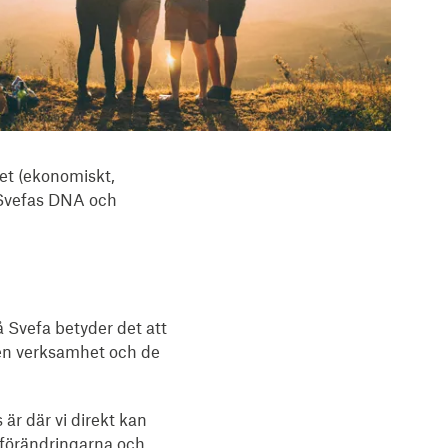
het (ekonomiskt,
v Svefas DNA och
å Svefa betyder det att
egen verksamhet och de
är där vi direkt kan
tförändringarna och