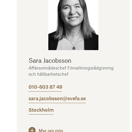
Sara Jacobsson
Affärsområdeschef Förvaltningsrådgivning
och hållbarhetschef
010-603 87 49
sara.jacobsson@svefa.se
Stockholm
Mer om mig