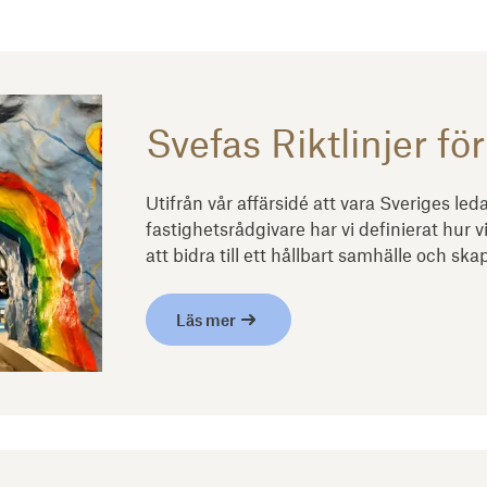
Sve­fas Rikt­lin­jer för
Utifrån vår affärsidé att vara Sveriges 
fastighetsrådgivare har vi definierat hur 
att bidra till ett hållbart samhälle och sk
Läs mer