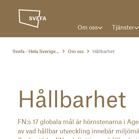
Om oss
Tjänster
Svefa – Hela Sverige...
Om oss
Håll­bar­het
Håll­bar­het
FN:s 17 globala mål är hörnstenarna i A
av vad hållbar utveckling innebär miljömä