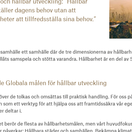
 och hållbar utveckling: ”Hållbar
täller dagens behov utan att
er att tillfredsställa sina behov.”
t samhälle ett samhälle där de tre dimensionerna av hållbar
tillåts samspela och stötta varandra. Hållbarhet är en del a
e Globala målen för hållbar utveckling
ver de tolkas och omsättas till praktisk handling. För oss p
n som ett verktyg för att hjälpa oss att framtidssäkra vår 
r deltar i.
 berör de flesta av hållbarhetsmålen, men vårt huvudfokus 
er påverkar: Hållbara städer och samhällen, Bekämpa klima