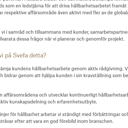
s som en ledstjärna för att driva hållbarhetsarbetet framåt
r respektive affärsområde även aktivt med fler av de global
tt vi i samråd och tillsammans med kunder, samarbetspartne
illvarata dessa frågor när vi planerar och genomför projekt.
i på Svefa detta?
rämja kundens hållbarhetsarbete genom aktiv rådgivning. Vi s
och bidrar genom att hjälpa kunden i sin kravställning som be
 affärsområdena och utvecklar kontinuerligt hållbarhetsar
ktiv kunskapsdelning och erfarenhetsutbyte.
injer för hållbarhet arbetar vi ständigt med förbättringar oc
strävar efter att vara en god förebild inom branschen.