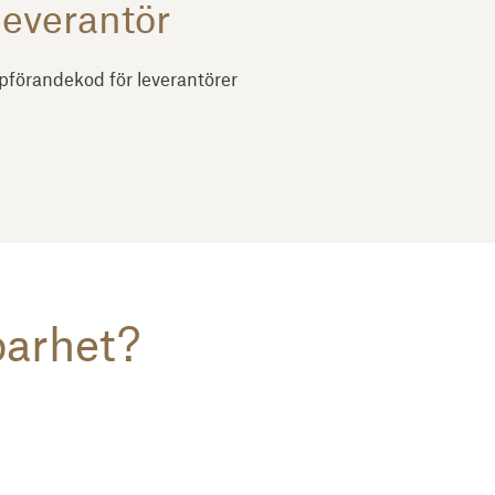
leverantör
ppförandekod för leverantörer
barhet?