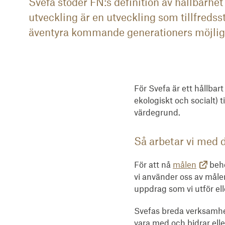
Svefa stöder FN:s definition av hållbarhet
utveckling är en utveckling som tillfredss
äventyra kommande generationers möjlighet
För Svefa är ett hållbar
ekologiskt och socialt) 
värdegrund.
Så arbetar vi med d
För att nå
målen
behö
vi använder oss av måle
uppdrag som vi utför elle
Svefas breda verksamhet
vara med och bidrar ell