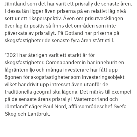
Jämtland som det har varit ett prisrally de senaste åren. 
I dessa län ligger även priserna på en relativt låg nivå 
sett ur ett riksperspektiv. Även om prisutvecklingen 
över lag är positiv så finns det områden som inte 
påverkats av prisrallyt. På Gotland har priserna på 
skogsfastigheter de senaste fyra åren stått still. 

”2021 har återigen varit ett starkt år för 
skogsfastigheter. Coronapandemin har inneburit en 
lågräntemiljö och många investerare har fått upp 
ögonen för skogsfastigheter som investeringsobjekt 
vilket har drivit upp intresset även utanför de 
traditionella geografiska lägena. Det märks till exempel 
på de senaste årens prisrally i Västernorrland och 
Jämtland” säger Paul Nord, affärsområdeschef Svefa 
Skog och Lantbruk.