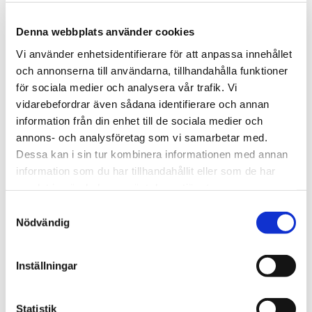
intressant investeringsalternativ. Vilket avspeglar sig i 
transaktionsvolymen som har ökat med 10 procent 
Denna webbplats använder cookies
under 2020” säger Paul Nord, Affärsområdeschef 
Vi använder enhetsidentifierare för att anpassa innehållet
Svefa Skog och Lantbruk.

och annonserna till användarna, tillhandahålla funktioner
Bakgrund - Svensk Fastighetsmarknad Fokus Skog

för sociala medier och analysera vår trafik. Vi
Rapporten gavs ut första gången 2011 och innehåller 
vidarebefordrar även sådana identifierare och annan
analyser för samtliga län i Sverige och årets rapport 
information från din enhet till de sociala medier och
beskriver bedömda värden avseende den skogliga 
annons- och analysföretag som vi samarbetar med.
fastighetsmarknaden i mars 2021.
Dessa kan i sin tur kombinera informationen med annan
information som du har tillhandahållit eller som de har
samlat in när du har använt deras tjänster.
Samtyckesval
Nödvändig
Inställningar
Statistik