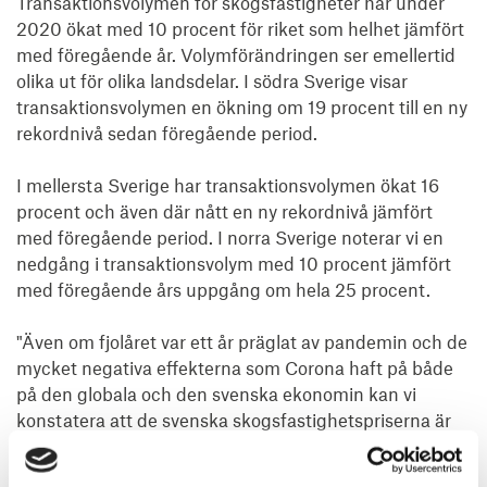
Transaktionsvolymen för skogsfastigheter har under 
2020 ökat med 10 procent för riket som helhet jämfört 
med föregående år. Volymförändringen ser emellertid 
olika ut för olika landsdelar. I södra Sverige visar 
transaktionsvolymen en ökning om 19 procent till en ny 
rekordnivå sedan föregående period.

I mellersta Sverige har transaktionsvolymen ökat 16 
procent och även där nått en ny rekordnivå jämfört 
med föregående period. I norra Sverige noterar vi en 
nedgång i transaktionsvolym med 10 procent jämfört 
med föregående års uppgång om hela 25 procent.

"Även om fjolåret var ett år präglat av pandemin och de 
mycket negativa effekterna som Corona haft på både 
på den globala och den svenska ekonomin kan vi 
konstatera att de svenska skogsfastighetspriserna är 
stabila. Trots utmaningarna med insektsangrepp och 
pandemi är skogsfastigheter fortsatt ett mycket 