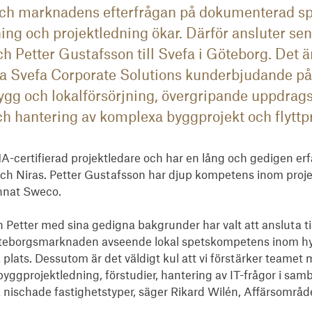
ch marknadens efterfrågan på dokumenterad s
ng och projektledning ökar. Därför ansluter se
 Petter Gustafsson till Svefa i Göteborg. Det är
ärka Svefa Corporate Solutions kunderbjudande p
g och lokalförsörjning, övergripande uppdrags
h hantering av komplexa byggprojekt och flyttp
-certifierad projektledare och har en lång och gedigen erf
och Niras. Petter Gustafsson har djup kompetens inom proje
nnat Sweco.

h Petter med sina gedigna bakgrunder har valt att ansluta til
öteborgsmarknaden avseende lokal spetskompetens inom hy
å plats. Dessutom är det väldigt kul att vi förstärker teame
gprojektledning, förstudier, hantering av IT-frågor i samb
a nischade fastighetstyper, säger Rikard Wilén, Affärsområd