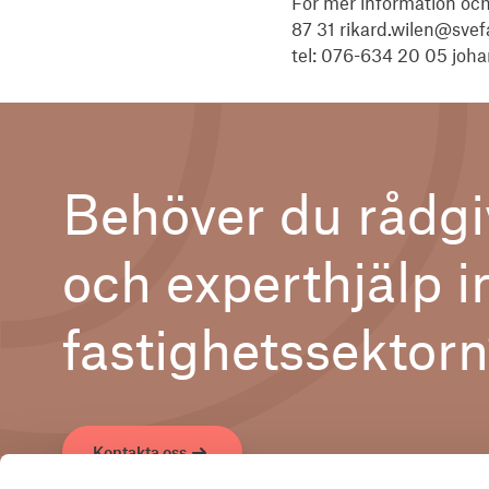
För mer information oc
87 31 rikard.wilen@sve
tel: 076-634 20 05 jo
Behöver du rådgi
och experthjälp 
fastighetssektor
Kontakta oss