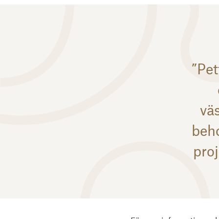
”Pe
vä
beho
proj