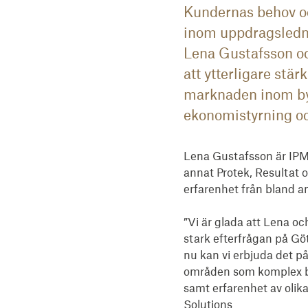
Kundernas behov o
inom uppdragsledni
Lena Gustafsson och
att ytterligare st
marknaden inom byg
ekonomistyrning oc
Lena Gustafsson är IPMA
annat Protek, Resultat 
erfarenhet från bland a
”Vi är glada att Lena oc
stark efterfrågan på G
nu kan vi erbjuda det p
områden som komplex byg
samt erfarenhet av olik
Solutions
