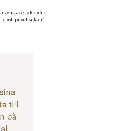
ästsvenska marknaden 
g och privat sektor” 
sina
 till
an på
al