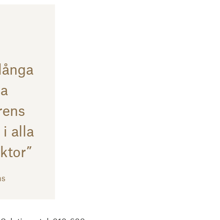
långa
la
rens
i alla
ektor”
ns