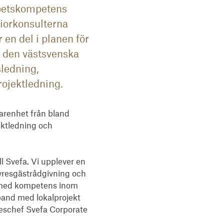
petskompetens
niorkonsulterna
 en del i planen för
å den västsvenska
ledning,
rojektledning.
arenhet från bland 
ktledning och 
l Svefa. Vi upplever en 
resgästrådgivning och 
t med kompetens inom 
and med lokalprojekt 
eschef Svefa Corporate 