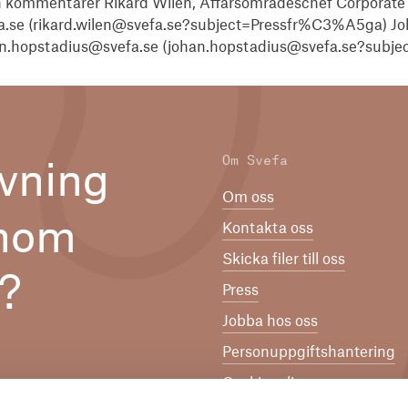
h kommentarer Rikard Wilén, Affärsområdeschef Corporate S
fa.se (rikard.wilen@svefa.se?subject=Pressfr%C3%A5ga) Jo
han.hopstadius@svefa.se (johan.hopstadius@svefa.se?sub
Om Svefa
vning
Om oss
inom
Kontakta oss
Skicka filer till oss
n?
Press
Jobba hos oss
Per­son­upp­gifts­han­te­ring
Cookiepolicy