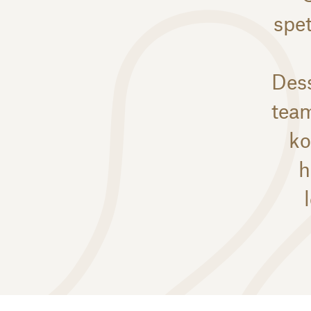
spe
Dess
tea
ko
h