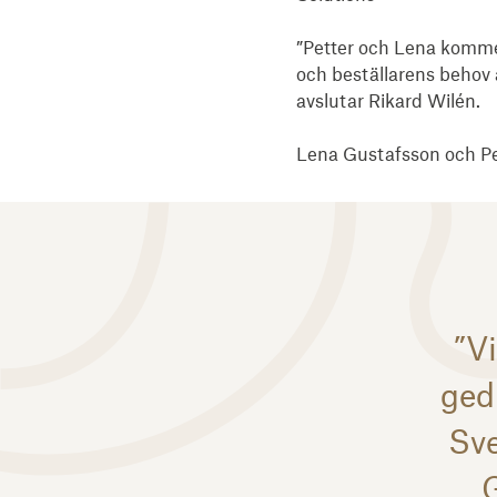
”Petter och Lena kommer
och beställarens behov at
avslutar Rikard Wilén.

Lena Gustafsson och Pet
”V
ged
Sve