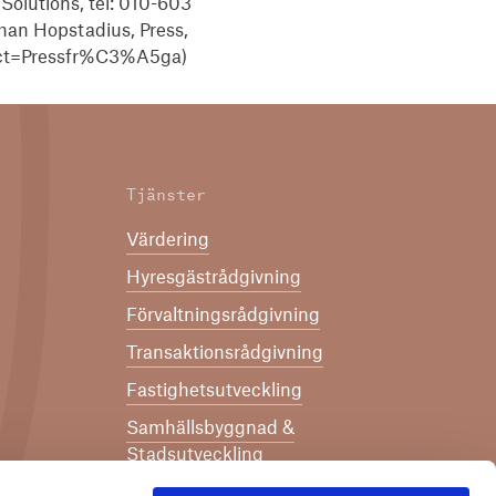
olutions, tel: 010-603
han Hopstadius, Press,
ject=Pressfr%C3%A5ga)
Tjänster
Värdering
Hyresgästrådgivning
Förvaltningsrådgivning
Transaktionsrådgivning
Fastighetsutveckling
Samhällsbyggnad &
Stadsutveckling
Strategiskt affärsstöd