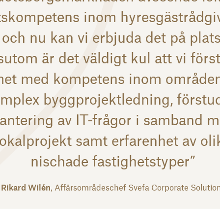
tskompetens inom hyresgästrådgi
och nu kan vi erbjuda det på plats
utom är det väldigt kul att vi förs
met med kompetens inom område
mplex byggprojektledning, förstud
antering av IT-frågor i samband 
lokalprojekt samt erfarenhet av oli
nischade fastighetstyper”
Rikard Wilén
, Affärsområdeschef Svefa Corporate Solutio