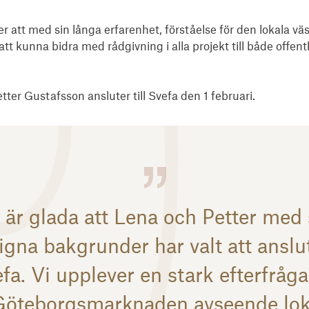
 att med sin långa erfarenhet, förståelse för den lokala v
t kunna bidra med rådgivning i alla projekt till både offentli
ter Gustafsson ansluter till Svefa den 1 februari.
i är glada att Lena och Petter med 
igna bakgrunder har valt att ansluta
fa. Vi upplever en stark efterfråg
Göteborgsmarknaden avseende lok