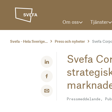
Om oss
Tjänster
Svefa – Hela Sverige...
Press och nyheter
Svefa Corpor
Svefa Cor
Dela med LinkedIn
strategis
Dela med Facebook
marknad
Dela med email
Pressmeddelande, Pub