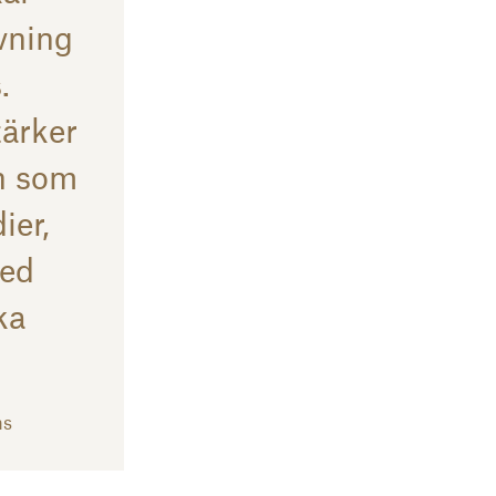
vning
.
tärker
n som
ier,
med
ka
ns