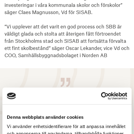
investeringar i våra kommunala skolor och förskolor” 
säger Claes Magnusson, Vd för SISAB.

”Vi upplever att det varit en god process och SBB är 
väldigt glada och stolta att återigen fått förtroendet 
från Stockholms stad och SISAB att fortsätta förvalta 
ett fint skolbestånd” säger Oscar Lekander, vice Vd och 
COO, Samhällsbyggnadsbolaget i Norden AB
”Vi är stolta över att ha fått förtroendet att
hjälpa SISAB i den här processen. Det är
ytterligare ett bevis på att Svefa är
Denna webbplats använder cookies
marknadsledande inom segmentet
Vi använder enhetsidentifierare för att anpassa innehållet
samhällsfastigheter. Vår styrka är vår lokala
och annonserna till användarna, tillhandahålla funktioner