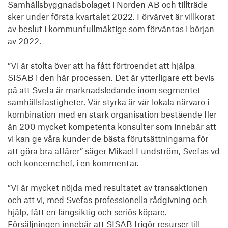
Samhällsbyggnadsbolaget i Norden AB och tillträde 
sker under första kvartalet 2022. Förvärvet är villkorat 
av beslut i kommunfullmäktige som förväntas i början 
av 2022.

”Vi är stolta över att ha fått förtroendet att hjälpa 
SISAB i den här processen. Det är ytterligare ett bevis 
på att Svefa är marknadsledande inom segmentet 
samhällsfastigheter. Vår styrka är vår lokala närvaro i 
kombination med en stark organisation bestående fler 
än 200 mycket kompetenta konsulter som innebär att 
vi kan ge våra kunder de bästa förutsättningarna för 
att göra bra affärer” säger Mikael Lundström, Svefas vd 
och koncernchef, i en kommentar.

”Vi är mycket nöjda med resultatet av transaktionen 
och att vi, med Svefas professionella rådgivning och 
hjälp, fått en långsiktig och seriös köpare. 
Försäljningen innebär att SISAB frigör resurser till 