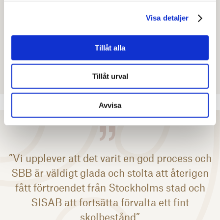
långsiktig och seriös köpare. Försäljningen
Visa detaljer
innebär att SISAB frigör resurser till
investeringar i våra kommunala skolor och
förskolor”
Tillåt alla
Claes Magnusson
, Vd SISAB
Tillåt urval
Avvisa
”Vi upplever att det varit en god process och
SBB är väldigt glada och stolta att återigen
fått förtroendet från Stockholms stad och
SISAB att fortsätta förvalta ett fint
skolbestånd”