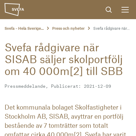
Svefa – Hela Sverige...
Press och nyheter
Svefa rådgivare när...
Svefa rådgivare när
SISAB säljer skolportfölj
om 40 000m[2] till SBB
Pressmeddelande, Publicerat: 2021-12-09
Det kommunala bolaget Skolfastigheter i
Stockholm AB, SISAB, avyttrar en portfölj
bestående av 7 tomträtter som totalt
omfattar cirka 40 000m[2]. Svefa har varit