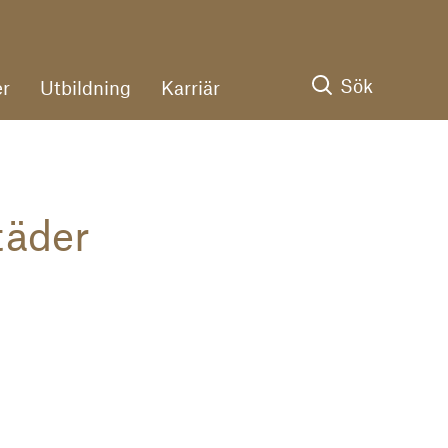
Sök
r
Utbildning
Karriär
täder