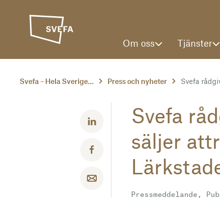
Om oss
Tjänster
Svefa – Hela Sverige...
Press och nyheter
Svefa rådgiv
Svefa råd
Dela med LinkedIn
säljer att
Dela med Facebook
Lärkstad
Dela med email
Pressmeddelande, Pub