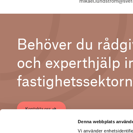
mikael.lundstrom@svefa
Behöver du rådgi
och experthjälp 
fastighetssektor
Kontakta oss
Denna webbplats använde
Vi använder enhetsidentifie