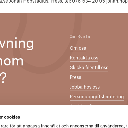
.se Johan Hopstadius, Press, tel: 076-634 20 05 johan.ho
Om Svefa
vning
Om oss
inom
Kontakta oss
Skicka filer till oss
n?
Press
Jobba hos oss
Per­son­upp­gifts­han­te­ring
Cookiepolicy
Svefa Visselblåsarsystem
r cookies
Svefas allmänna villkor oc
rare för att anpassa innehållet och annonserna till användarna, t