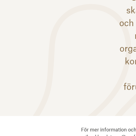
sk
och 
org
ko
för
För mer information oc