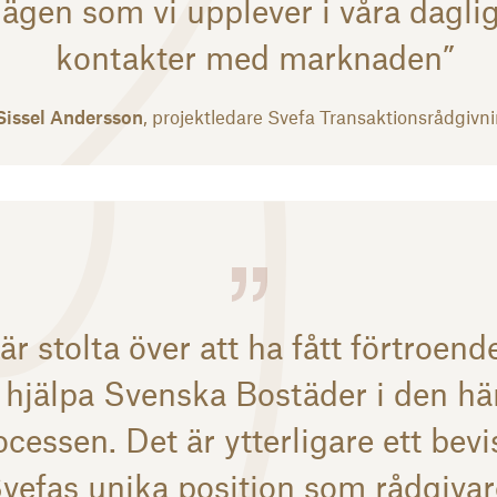
lägen som vi upplever i våra dagli
kontakter med marknaden”
Sissel Andersson
, projektledare Svefa Transaktionsrådgivn
 är stolta över att ha fått förtroende
hjälpa Svenska Bostäder i den hä
ocessen. Det är ytterligare ett bevi
vefas unika position som rådgivar