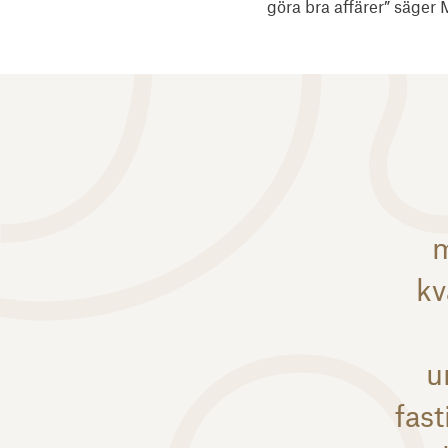
göra bra affärer” säger
m
kv
u
fas