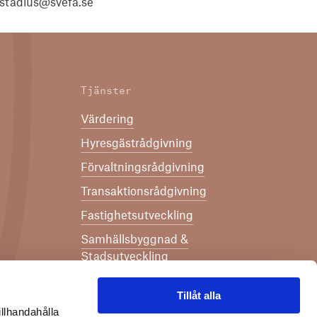
pstadius@svefa.se
Tjänster
Värdering
Hyresgästrådgivning
Förvaltningsrådgivning
Transaktionsrådgivning
Fastighetsutveckling
Samhällsbyggnad &
Stadsutveckling
Strategiskt affärsstöd
Tillåt alla
Säkerhet & beredskap
h
illhandahålla