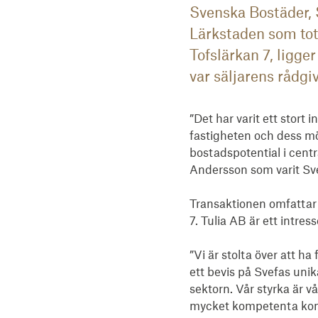
Svenska Bostäder, 
Lärkstaden som tota
Tofslärkan 7, ligge
var säljarens rådgi
”Det har varit ett stort 
fastigheten och dess möj
bostadspotential i cent
Andersson som varit Svef
Transaktionen omfattar
7. Tulia AB är ett intre
”Vi är stolta över att ha
ett bevis på Svefas unik
sektorn. Vår styrka är v
mycket kompetenta konsu