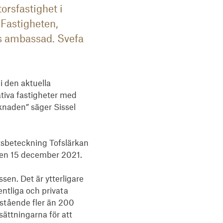
orsfastighet i
 Fastigheten,
ns ambassad. Svefa
i den aktuella 
tiva fastigheter med 
knaden” säger Sissel 
sbeteckning Tofslärkan 
 den 15 december 2021.

sen. Det är ytterligare 
ntliga och privata 
stående fler än 200 
ttningarna för att 