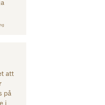
ga
ing
t att
r
s på
e i