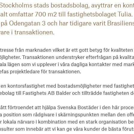
Stockholms stads bostadsbolag, avyttrar en kont
lt omfattar 700 m2 till fastighetsbolaget Tulia.
r på Odengatan 3 och har tidigare varit Brasilie
vare i transaktionen.
intresse från marknaden vilket är ett gott betyg för kvaliteten 
ligheter. Transaktionen understryker efterfrågan på kvalita
rala lägen som vi upplever i våra dagliga kontakter med mar
as projektledare för transaktionen.

 en kontorsfastighet med bostadsmöjligheter med fastighet
ssebolag till Fastighets AB Balder och tillträdde fastigheten
 fått förtroendet att hjälpa Svenska Bostäder i den här proces
a position som rådgivare i skärningspunkten mellan den offe
år lokala närvaro i kombination med en stark organisation be
lter som innebär att vi kan ge våra kunder de bästa förutsä