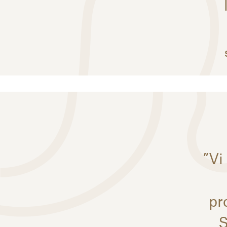
”Vi
pr
S