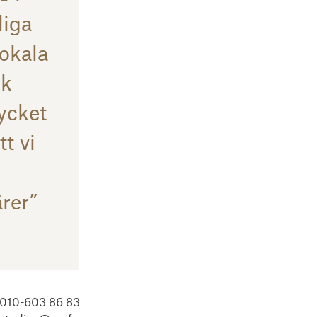
liga
lokala
rk
ycket
t vi
ärer”
: 010-603 86 83