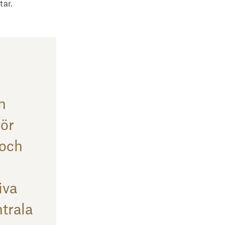
r. 

ån
för
 och
iva
trala