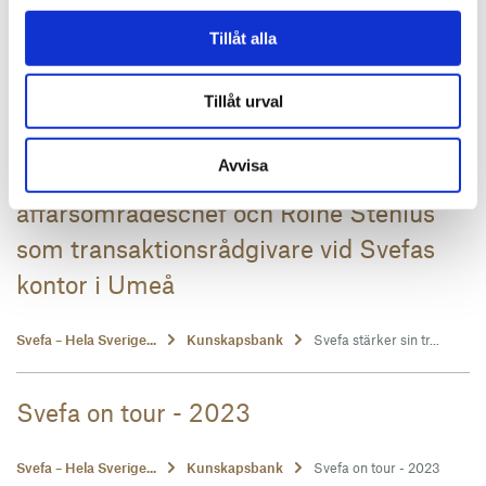
Fastighetslunch 17 november - Karlstad
Tillåt alla
Svefa – Hela Sverige...
Kunskapsbank
Fastighetslunch 17 n...
Tillåt urval
Svefa stärker sin transaktionsrådgivning
Avvisa
– Erik Norrman tillträder som
affärsområdeschef och Roine Stenius
som transaktionsrådgivare vid Svefas
kontor i Umeå
Svefa – Hela Sverige...
Kunskapsbank
Svefa stärker sin tr...
Svefa on tour - 2023
Svefa – Hela Sverige...
Kunskapsbank
Svefa on tour - 2023