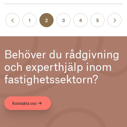
Föregående
1
2
3
4
5
Näst
Behöver du rådgivning
och experthjälp inom
fastighetssektorn?
Kontakta oss