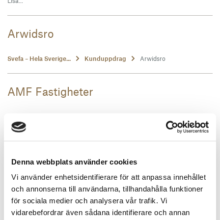
Lisa...
Arwidsro
Svefa – Hela Sverige...
Kunduppdrag
Arwidsro
AMF Fastigheter
Svefa – Hela Sverige...
Kunduppdrag
AMF Fastigheter
2020 ett rekordår för
Denna webbplats använder cookies
fastighetstransaktioner trots pandemin
Vi använder enhetsidentifierare för att anpassa innehållet
och annonserna till användarna, tillhandahålla funktioner
Svefa – Hela Sverige...
Press och nyheter
2020 ett rekordår fö...
för sociala medier och analysera vår trafik. Vi
vidarebefordrar även sådana identifierare och annan