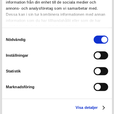
Tjänster
information från din enhet till de sociala medier och
annons- och analysföretag som vi samarbetar med.
Dessa kan i sin tur kombinera informationen med annan
Svefa – Hela Sverige...
Tjänster
information som du har tillhandahållit eller som de har
samlat in när du har använt deras tjänster.
Svefa tar in Broviken som ny
Samtyckesval
huvudägare
Nödvändig
Svefa – Hela Sverige...
Press och nyheter
Svefa tar in Brovike...
Inställningar
Högt tryck för transaktioner på den
Statistik
kommersiella fastighetsmarknaden
trots pandemin
Marknadsföring
Svefa – Hela Sverige...
Press och nyheter
Högt tryck för trans...
Visa detaljer