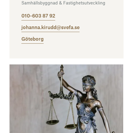
Samhällsbyggnad & Fastighetsutveckling
010-603 87 92
johanna.kirudd@svefa.se
Göteborg
Läs mer