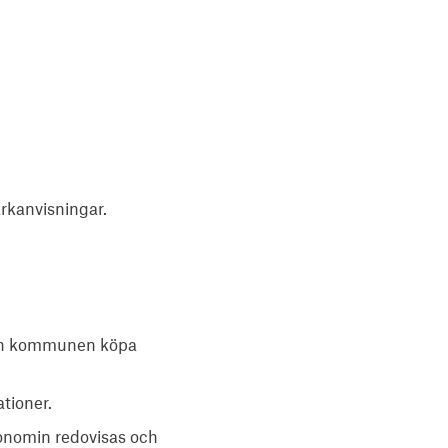
arkanvisningar.
kan kommunen köpa
ationer.
konomin redovisas och