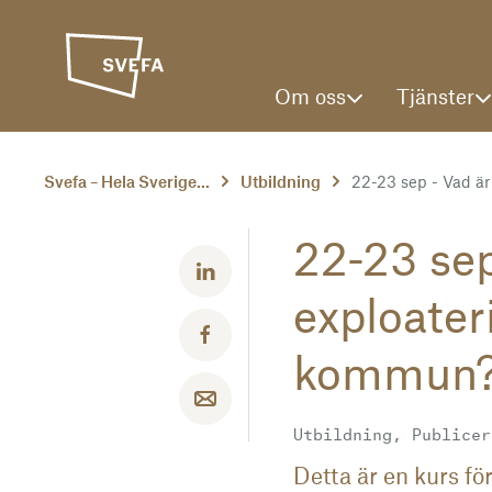
Om oss
Tjänster
Svefa – Hela Sverige...
Utbildning
22-23 sep - Vad är 
22-23 sep
Dela med LinkedIn
exploater
Dela med Facebook
kommun
Dela med email
Utbildning, Publicer
Detta är en kurs för