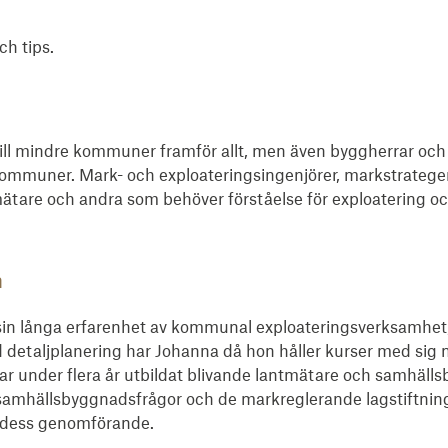
ch tips.
 till mindre kommuner framför allt, men även byggherrar oc
kommuner. Mark- och exploateringsingenjörer, markstrateger,
mätare och andra som behöver förståelse för exploatering oc
.
n
in långa erfarenhet av kommunal exploateringsverksamhet, 
 detaljplanering har Johanna då hon håller kurser med sig
ar under flera år utbildat blivande lantmätare och samhäl
 samhällsbyggnadsfrågor och de markreglerande lagstiftninga
h dess genomförande.