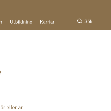
Sök
r
Utbildning
Karriär
e
ör eller är