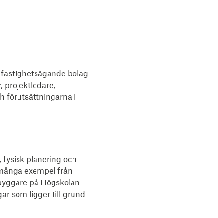
h fastighetsägande bolag
 projektledare,
h förutsättningarna i
fysisk planering och
 många exempel från
lsbyggare på Högskolan
r som ligger till grund