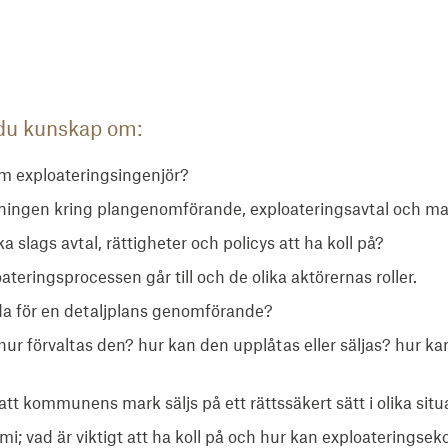
 du kunskap om:
som exploateringsingenjör?
tningen kring plangenomförande, exploateringsavtal och m
ka slags avtal, rättigheter och policys att ha koll på?
teringsprocessen går till och de olika aktörernas roller.
da för en detaljplans genomförande?
r förvaltas den? hur kan den upplåtas eller säljas? hur 
att kommunens mark säljs på ett rättssäkert sätt i olika situ
i; vad är viktigt att ha koll på och hur kan exploateringse