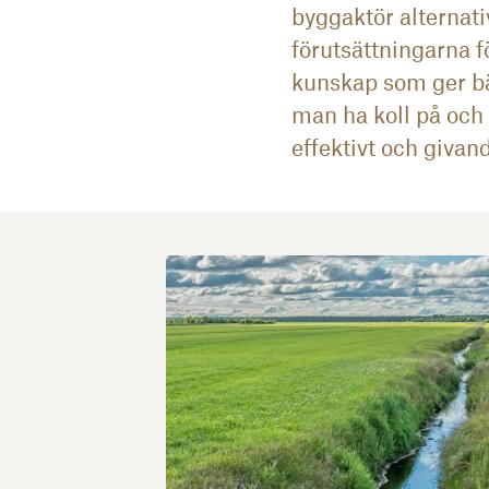
byggaktör alternati
förutsättningarna f
kunskap som ger bät
man ha koll på och
effektivt och givand