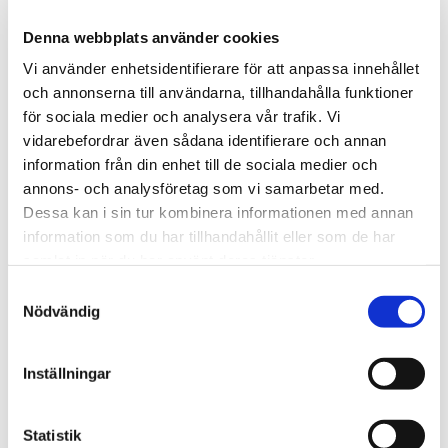
möjligheter i omställningen och hur de statliga stöd
som riktats mot industriorterna påverkar deras
Denna webbplats använder cookies
planer.
Vi använder enhetsidentifierare för att anpassa innehållet
Efter presentationen öppnar vi upp för frågor.
och annonserna till användarna, tillhandahålla funktioner
för sociala medier och analysera vår trafik. Vi
Varmt välkommen!
vidarebefordrar även sådana identifierare och annan
information från din enhet till de sociala medier och
annons- och analysföretag som vi samarbetar med.
Dessa kan i sin tur kombinera informationen med annan
Vill du veta mer?
information som du har tillhandahållit eller som de har
samlat in när du har använt deras tjänster.
Samtyckesval
Nödvändig
Inställningar
Statistik