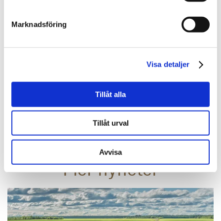
Marknadsföring
Mia Nilsson
Visa detaljer
Affärsutvecklingsansvarig Samhällsbyggnad &
Fastighetsutveckling
Tillåt alla
010-202 93 46
mia.nilsson@svefa.se
Tillåt urval
Luleå
Avvisa
Fler nyheter
Läs mer