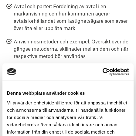
Avtal och parter: Fördelning av avtal i en
markanvisning och hur kommunen agerar i
avtalsförhållandet som fastighetsägare som avser
överlåta eller upplåta mark
Anvisningsmetoder och exempel: Översikt över de
gängse metoderna, skillnader mellan dem och när
respektive metod bör användas
Som deltagare får du:
Grunderna i lagstiftningen kring exploateringsavtal
Denna webbplats använder cookies
och markanvisningar
Vi använder enhetsidentifierare för att anpassa innehållet
Hur mark- och exploateringsprocessen vanligtvis
och annonserna till användarna, tillhandahålla funktioner
går till och de olika aktörernas roller
för sociala medier och analysera vår trafik. Vi
Exploateringskalkyler: För vad, hur mycket och när
vidarebefordrar även sådana identifierare och annan
kan kommen ta betalt av exploatörer?
information från din enhet till de sociala medier och