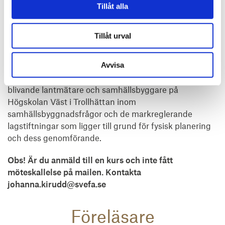
Tillåt alla
Johanna Kirudd,
Samhällsbyggnad och
Fastighetsutveckling Svefa. Med sin långa erfarenhet
Tillåt urval
av kommunal exploateringsverksamhet, fysisk
planering och plangenomförandefrågor har Johanna
då hon håller kurser med sig många exempel från
Avvisa
verkligheten. Johanna har under flera år utbildat
blivande lantmätare och samhällsbyggare på
Högskolan Väst i Trollhättan inom
samhällsbyggnadsfrågor och de markreglerande
lagstiftningar som ligger till grund för fysisk planering
och dess genomförande.
Obs! Är du anmäld till en kurs och inte fått
möteskallelse på mailen. Kontakta
johanna.kirudd@svefa.se
Föreläsare