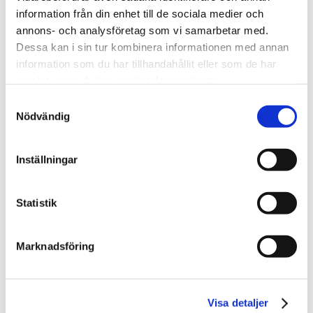
information från din enhet till de sociala medier och
Stockholm
annons- och analysföretag som vi samarbetar med.
Dessa kan i sin tur kombinera informationen med annan
information som du har tillhandahållit eller som de har
Mer om mig
samlat in när du har använt deras tjänster.
Fler nyheter
Samtyckesval
Nödvändig
Läs mer
Inställningar
Statistik
Marknadsföring
Visa detaljer