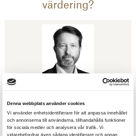
värdering?
Jan Tärnell
Denna webbplats använder cookies
Affärsområdeschef Värdering & Analys
Vi använder enhetsidentifierare för att anpassa innehållet
010-603 87 23
och annonserna till användarna, tillhandahålla funktioner
för sociala medier och analysera vår trafik. Vi
jan.tarnell@svefa.se
vidarebefordrar även sådana identifierare och annan