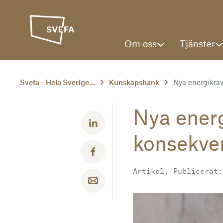
Om oss
Tjänster
Svefa – Hela Sverige...
Kunskapsbank
Nya energikrav 
Nya energ
Dela med LinkedIn
konsekven
Dela med Facebook
Artikel, Publicerat:
Dela med email