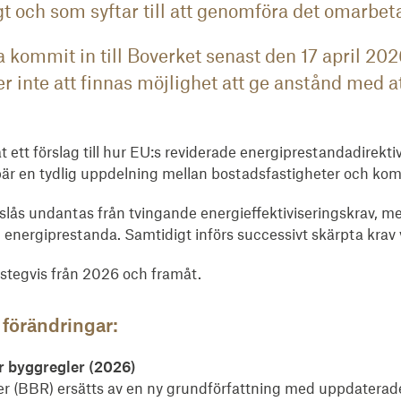
t och som syftar till att genomföra det omarbeta
 kommit in till Boverket senast den 17 april 202
 inte att finnas möjlighet att ge anstånd med a
 ett förslag till hur EU:s reviderade energiprestandadirektiv
bär en tydlig uppdelning mellan bostadsfastigheter och komm
eslås undantas från tvingande energieffektiviseringskrav, m
energiprestanda. Samtidigt införs successivt skärpta krav 
stegvis från 2026 och framåt.
 förändringar:
r byggregler (2026)
er (BBR) ersätts av en ny grundförfattning med uppdatera