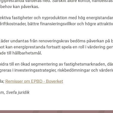
iprestanda värderas ned. Särskilt äldre kontor, handelsfast
ibehov kan påverkas.
fektiva fastigheter och nyproduktion med hög energistanda
iftkostnader, bättre finansieringsvillkor och högre attraktiv
städer undantas från renoveringskrav bedöms påverkan på 
ot kan energiprestanda fortsatt spela en roll i värdering g
de till hållbarhetsmål.
 bidra till en ökad segmentering av fastighetsmarknaden, dä
greras i investeringsstrategier, riskbedömningar och värder
da;
Remisser om EPBD - Boverket
m, Svefa juridik