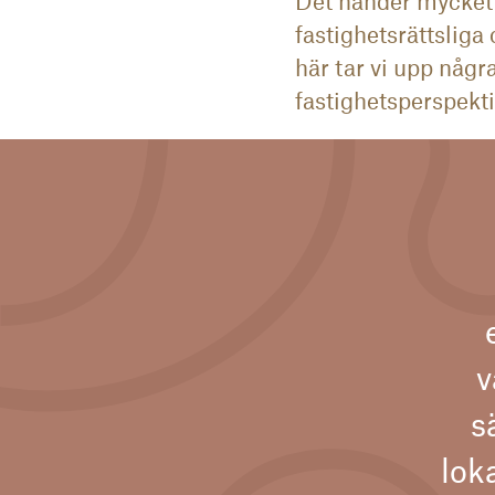
Det händer mycket 
fastighetsrättsliga
här tar vi upp någr
fastighetsperspekti
v
s
loka