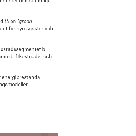
igheter och offentliga
rd få en
”green
itet för hyresgäster och
bostadssegmentet bli
enom driftkostnader och
r energiprestanda i
ingsmodeller.