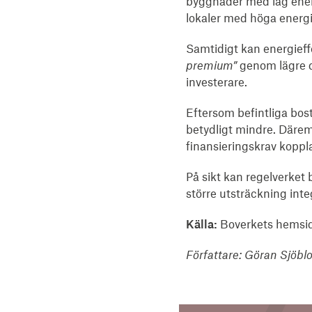
byggnader med låg energ
lokaler med höga energ
Samtidigt kan energief
premium”
genom lägre dr
investerare.
Eftersom befintliga bo
betydligt mindre. Därem
finansieringskrav koppla
På sikt kan regelverket
större utsträckning inte
Källa:
Boverkets hemsi
Författare: Göran Sjöblo