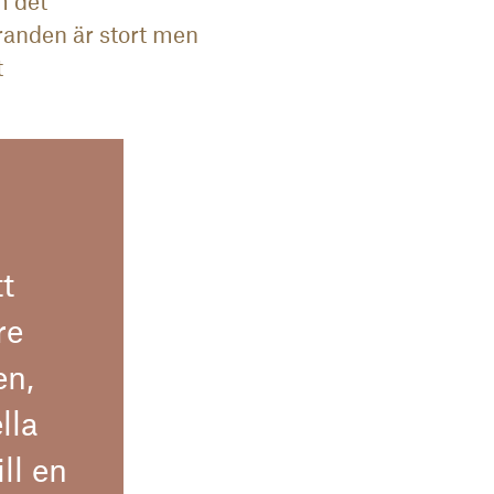
m det
öranden är stort men
t
tt
re
en,
lla
ill en