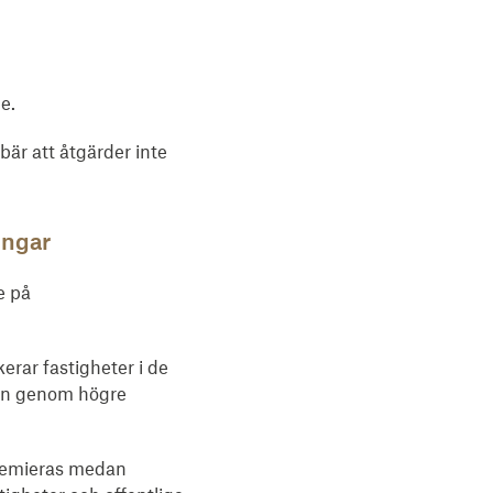
e.
ebär att åtgärder inte
ingar
e på
rar fastigheter i de
gen genom högre
premieras medan