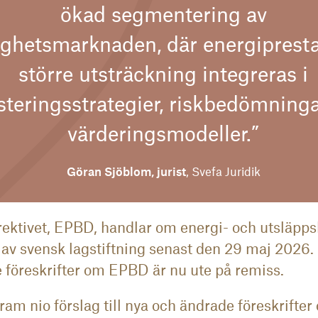
ökad segmentering av
ighetsmarknaden, där energiprest
större utsträckning integreras i
steringsstrategier, riskbedömning
värderingsmodeller.”
Göran Sjöblom, jurist
, Svefa Juridik
ektivet, EPBD, handlar om energi- och utsläpps
 av svensk lagstiftning senast den 29 maj 2026.
e föreskrifter om EPBD är nu ute på remiss.
fram nio förslag till nya och ändrade föreskrif