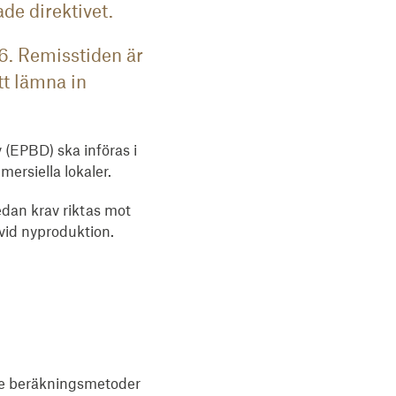
de direktivet.
6. Remisstiden är
tt lämna in
 (EPBD) ska införas i
ersiella lokaler.
edan krav riktas mot
vid nyproduktion.
de beräkningsmetoder