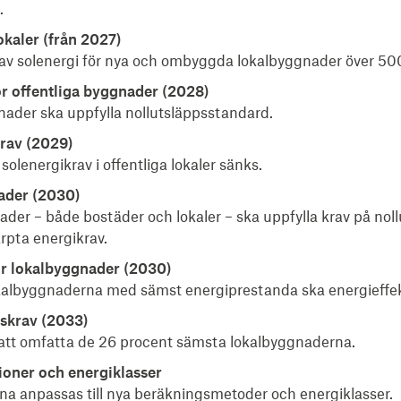
.
okaler (från 2027)
n av solenergi för nya och ombyggda lokalbyggnader över 50
ör offentliga byggnader (2028)
nader ska uppfylla nollutsläppsstandard.
rav (2029)
solenergikrav i offentliga lokaler sänks.
ader (2030)
der – både bostäder och lokaler – ska uppfylla krav på nollu
rpta energikrav.
r lokalbyggnader (2030)
kalbyggnaderna med sämst energiprestanda ska energieffek
skrav (2033)
l att omfatta de 26 procent sämsta lokalbyggnaderna.
ioner och energiklasser
na anpassas till nya beräkningsmetoder och energiklasser.