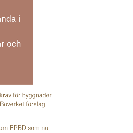
anda i
ar och
krav för byggnader
 Boverket förslag
ter om EPBD som nu