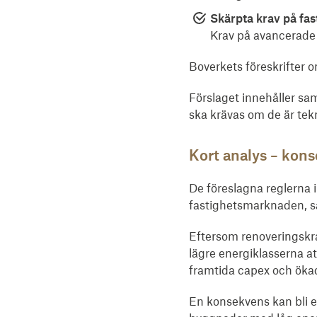
Skärpta krav på fa
Krav på avancerade s
Boverkets föreskrifter o
Förslaget innehåller sam
ska krävas om de är tek
Kort analys – kons
De föreslagna reglerna i
fastighetsmarknaden, sä
Eftersom renoveringskra
lägre energiklasserna a
framtida capex och ökad
En konsekvens kan bli e