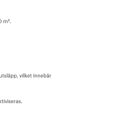
0 m².
tsläpp, vilket innebär
tiviseras.