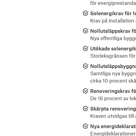
för energiprestanda
Solenergikrav för l
Krav på installatio
Nollutsläppskrav f
Nya offentliga bygg
Utökade solenergik
Storleksgränsen för 
Nollutsläppsbyggn
Samtliga nya byggna
cirka 10 procent skä
Renoveringskrav fö
De 16 procent av lo
Skärpta renovering
Kraven utvidgas til
Nya energideklarat
Energideklarationer