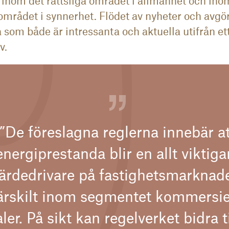
inom det rättsliga området i allmänhet och ino
 området i synnerhet. Flödet av nyheter och avg
a som både är intressanta och aktuella utifrån et
v.
”De föreslagna reglerna innebär a
energiprestanda blir en allt viktiga
ärdedrivare på fastighetsmarknad
ärskilt inom segmentet kommersie
ler. På sikt kan regelverket bidra t