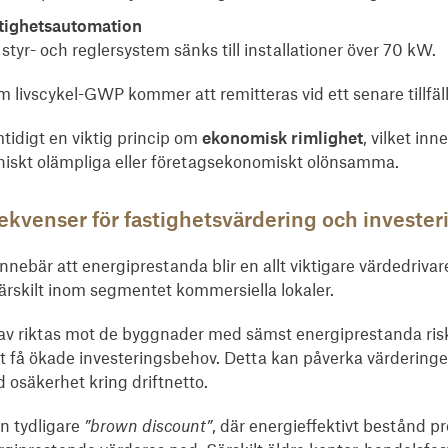
stighetsautomation
tyr- och reglersystem sänks till installationer över 70 kW.
m livscykel-GWP kommer att remitteras vid ett senare tillfäll
tidigt en viktig princip om
ekonomisk rimlighet
, vilket inn
niskt olämpliga eller företagsekonomiskt olönsamma.
ekvenser för fastighetsvärdering och invester
nnebär att energiprestanda blir en allt viktigare värdedrivar
rskilt inom segmentet kommersiella lokaler.
v riktas mot de byggnader med sämst energiprestanda riske
tt få ökade investeringsbehov. Detta kan påverka värderin
 osäkerhet kring driftnetto.
n tydligare
”brown discount”
, där energieffektivt bestånd 