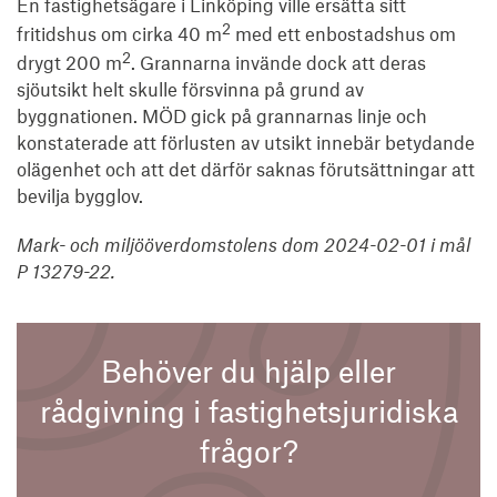
En fastighetsägare i Linköping ville ersätta sitt
2
fritidshus om cirka 40 m
med ett enbostadshus om
2
drygt 200 m
. Grannarna invände dock att deras
sjöutsikt helt skulle försvinna på grund av
byggnationen. MÖD gick på grannarnas linje och
konstaterade att förlusten av utsikt innebär betydande
olägenhet och att det därför saknas förutsättningar att
bevilja bygglov.
Mark- och miljööverdomstolens dom 2024-02-01 i mål
P 13279-22.
Behöver du hjälp eller
rådgivning i fastighetsjuridiska
frågor?