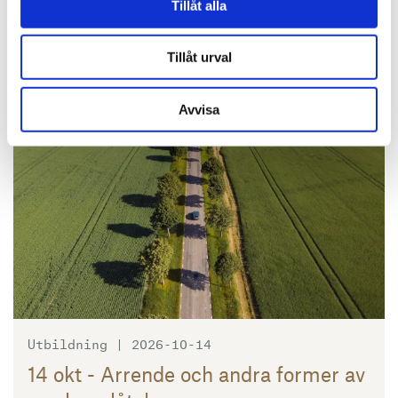
Tillåt alla
Svefa Utbildning
Tillåt urval
Läs mer
Avvisa
Utbildning | 2026-10-14
14 okt - Arrende och andra former av