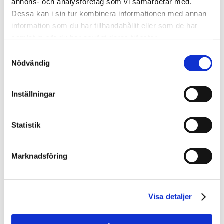
annons- och analysföretag som vi samarbetar med.
Dessa kan i sin tur kombinera informationen med annan
information som du har tillhandahållit eller som de har
samlat in när du har använt deras tjänster.
Samtyckesval
Nödvändig
Claes Rainer
Inställningar
Jurist
010-202 93 37
Statistik
claes.rainer@svefa.se
Marknadsföring
Stockholm
Visa detaljer
Mer om mig