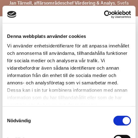
Jan Tärnell, affärsområdeschef Värdering & Analys
, Svefa
Vill du veta mer om vårt
Denna webbplats använder cookies
remissvar?
Vi använder enhetsidentifierare för att anpassa innehållet
och annonserna till användarna, tillhandahålla funktioner
för sociala medier och analysera vår trafik. Vi
vidarebefordrar även sådana identifierare och annan
information från din enhet till de sociala medier och
annons- och analysföretag som vi samarbetar med.
Dessa kan i sin tur kombinera informationen med annan
information som du har tillhandahållit eller som de har
samlat in när du har använt deras tjänster.
Samtyckesval
Nödvändig