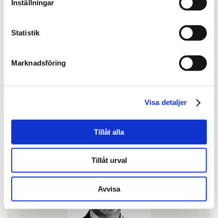
Sara Jacobsson
Inställningar
Affärsområdeschef Förvaltningsrådgivning och
hållbarhetschef
Statistik
010-603 87 49
Marknadsföring
sara.jacobsson@svefa.se
Stockholm
Visa detaljer
Mer om mig
Tillåt alla
Tillåt urval
Avvisa