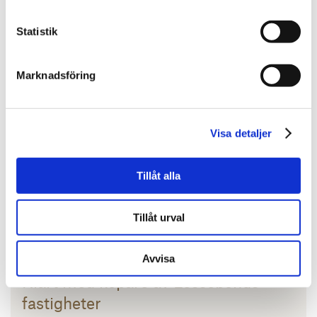
Fler nyheter
Statistik
Läs mer
Marknadsföring
Visa detaljer
Tillåt alla
Tillåt urval
Artikel | 2024-11-19
Avvisa
Klart med köpare av Lessebohus
fastigheter