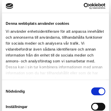
Denna webbplats använder cookies
Vi använder enhetsidentifierare för att anpassa innehållet
och annonserna till användarna, tillhandahålla funktioner
för sociala medier och analysera vår trafik. Vi
vidarebefordrar även sådana identifierare och annan
Erik Norrman
information från din enhet till de sociala medier och
annons- och analysföretag som vi samarbetar med.
Affärsområdeschef Transaktionsrådgivning
Dessa kan i sin tur kombinera informationen med annan
010-603 87 38
information som du har tillhandahållit eller som de har
samlat in när du har använt deras tjänster.
erik.norrman@svefa.se
Samtyckesval
Nödvändig
Göteborg
Stockholm
Inställningar
Mer om mig