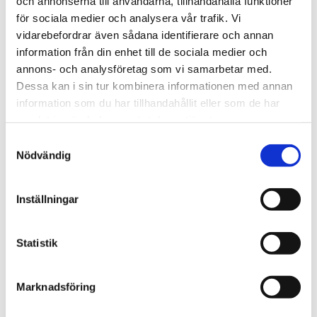
och annonserna till användarna, tillhandahålla funktioner
för sociala medier och analysera vår trafik. Vi
vidarebefordrar även sådana identifierare och annan
information från din enhet till de sociala medier och
annons- och analysföretag som vi samarbetar med.
Johanna Kirudd
Dessa kan i sin tur kombinera informationen med annan
Samhällsbyggnad & Fastighetsutveckling
information som du har tillhandahållit eller som de har
samlat in när du har använt deras tjänster.
010-603 87 92
Samtyckesval
johanna.kirudd@svefa.se
Nödvändig
Göteborg
Inställningar
Statistik
Behöver du rådgivning och
experthjälp inom
Marknadsföring
fastighetssektorn?