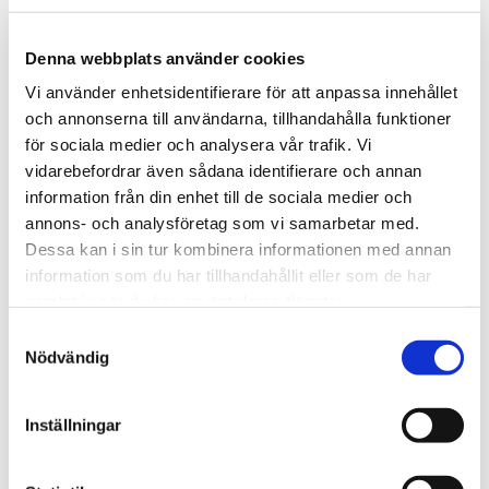
Denna webbplats använder cookies
Vi använder enhetsidentifierare för att anpassa innehållet
och annonserna till användarna, tillhandahålla funktioner
för sociala medier och analysera vår trafik. Vi
vidarebefordrar även sådana identifierare och annan
information från din enhet till de sociala medier och
annons- och analysföretag som vi samarbetar med.
Dessa kan i sin tur kombinera informationen med annan
information som du har tillhandahållit eller som de har
Göran Sjöblom
samlat in när du har använt deras tjänster.
Jurist
Samtyckesval
Nödvändig
010-202 93 75
goran.sjoblom@svefa.se
Inställningar
Stockholm