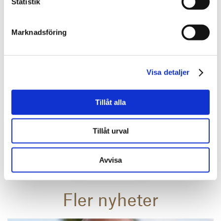
Statistik
Mer om mig
Marknadsföring
Behöver du rådgivning och
Visa detaljer
experthjälp inom
fastighetssektorn?
Tillåt alla
Tillåt urval
Kontakta oss
Avvisa
Fler nyheter