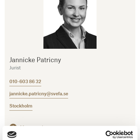
Jannicke Patricny
Jurist
010-603 86 32
jannicke.patricny@svefa.se
Stockholm
Mer om mig