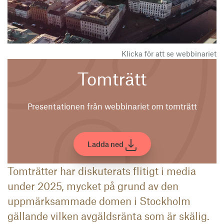
Klicka för att se webbinariet
Tomträtt
Presentationen från webbinariet om tomträtt
Ladda ned
Tomträtter har diskuterats flitigt i media
under 2025, mycket på grund av den
uppmärksammade domen i Stockholm
gällande vilken avgäldsränta som är skälig.