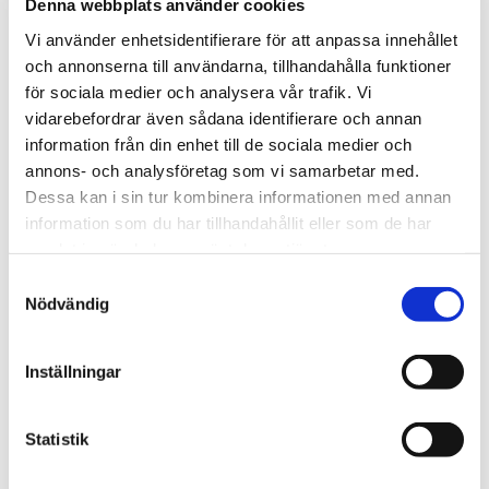
Simon Nyqvist
Denna webbplats använder cookies
Samhällsbyggnad & Fastighetsutveckling
Vi använder enhetsidentifierare för att anpassa innehållet
och annonserna till användarna, tillhandahålla funktioner
010-202 93 65
för sociala medier och analysera vår trafik. Vi
vidarebefordrar även sådana identifierare och annan
simon.nyqvist@svefa.se
information från din enhet till de sociala medier och
Örebro
annons- och analysföretag som vi samarbetar med.
Dessa kan i sin tur kombinera informationen med annan
information som du har tillhandahållit eller som de har
Mer om mig
samlat in när du har använt deras tjänster.
Samtyckesval
Nödvändig
Inställningar
Statistik