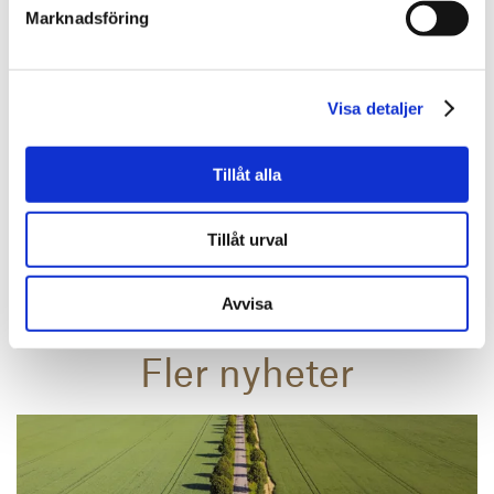
Marknadsföring
Claes Rainer
Jurist
Visa detaljer
010-202 93 37
Tillåt alla
claes.rainer@svefa.se
Tillåt urval
Stockholm
Avvisa
Mer om mig
Fler nyheter
Läs mer