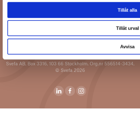
Tjänster
Tillåt alla
Tillåt urval
Avvisa
Svefa AB, Box 3316, 103 66 Stockholm. Org.nr 556514-3434,
© Svefa 2026
Svefas Linkedin
Svefas Youtubekanal
Svefas Instagram