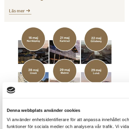
Läs mer
Läs mer
Evenemang | 2024-04-19
Denna webbplats använder cookies
Anmäl dig till Svefa on tour 2024
Vi använder enhetsidentifierare för att anpassa innehållet och
funktioner för sociala medier och analysera vår trafik. Vi vi