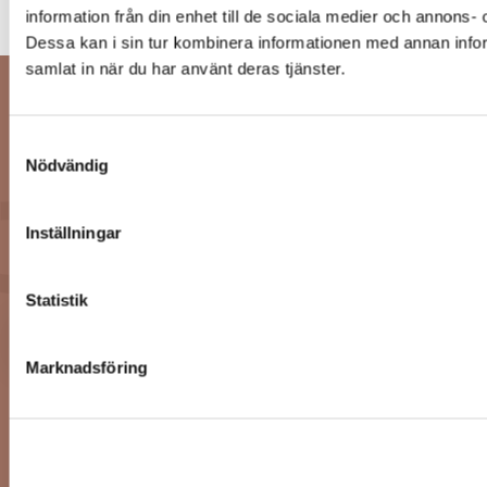
Läs mer
information från din enhet till de sociala medier och annons
Dessa kan i sin tur kombinera informationen med annan inform
samlat in när du har använt deras tjänster.
Behöver du rådgivning
Samtyckesval
och experthjälp inom
Nödvändig
fastighetssektorn?
Inställningar
Statistik
Kontakta oss
Marknadsföring
Om Svefa