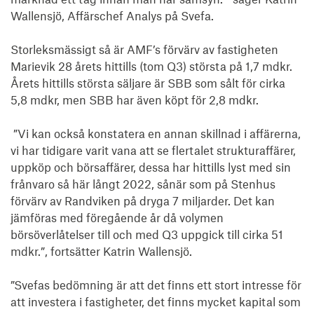
Wallensjö, Affärschef Analys på Svefa.

Storleksmässigt så är AMF’s förvärv av fastigheten 
Marievik 28 årets hittills (tom Q3) största på 1,7 mdkr. 
Årets hittills största säljare är SBB som sålt för cirka 
5,8 mdkr, men SBB har även köpt för 2,8 mdkr.

 ”Vi kan också konstatera en annan skillnad i affärerna, 
vi har tidigare varit vana att se flertalet strukturaffärer, 
uppköp och börsaffärer, dessa har hittills lyst med sin 
frånvaro så här långt 2022, sånär som på Stenhus 
förvärv av Randviken på dryga 7 miljarder. Det kan 
jämföras med föregående år då volymen 
börsöverlåtelser till och med Q3 uppgick till cirka 51 
mdkr.”, fortsätter Katrin Wallensjö.

”Svefas bedömning är att det finns ett stort intresse för 
att investera i fastigheter, det finns mycket kapital som 