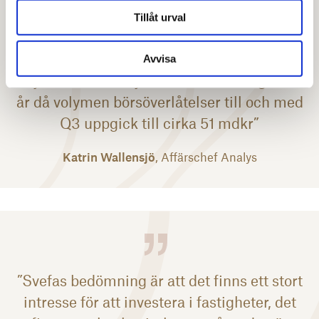
börsaffärer, dessa har hittills lyst med sin
Tillåt urval
frånvaro så här långt 2022, sånär som på
Stenhus förvärv av Randviken på dryga 7
Avvisa
miljarder. Det kan jämföras med föregående
år då volymen börsöverlåtelser till och med
Q3 uppgick till cirka 51 mdkr”
Katrin Wallensjö
, Affärschef Analys
”Svefas bedömning är att det finns ett stort
intresse för att investera i fastigheter, det