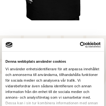
”Vi konstaterade väldigt snabbt efter
Denna webbplats använder cookies
sommaren att vi hade ett nytt läge på
Vi använder enhetsidentifierare för att anpassa innehållet
marknaden. I och med de senaste årens
och annonserna till användarna, tillhandahålla funktioner
press nedåt på direktavkastningskrav och nu
för sociala medier och analysera vår trafik. Vi
vidarebefordrar även sådana identifierare och annan
den senaste tidens ökade kostnader för
information från din enhet till de sociala medier och
finansiering med stigande räntor och
annons- och analysföretag som vi samarbetar med.
inflation gör att investerarna får en annan
Dessa kan i sin tur kombinera informationen med annan