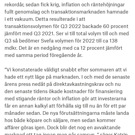
rekordår, sedan fick krig, inflation och räntehöjningar 
fullt genomslag och transaktionsmarknaden hamnade 
i ett vakuum. Detta resulterade i att 
transaktionsvolymen för Q3 2022 backade 60 procent 
jämfört med Q3 2021. Ser vi till total volym till och med 
Q3 så bedömer Svefa volymen för 2022 till ca 138 
mdkr. Det är en nedgång med ca 12 procent jämfört 
med samma period föregående år.

”Vi konstaterade väldigt snabbt efter sommaren att vi 
hade ett nytt läge på marknaden. I och med de senaste 
årens press nedåt på direktavkastningskrav och nu 
den senaste tidens ökade kostnader för finansiering 
med stigande räntor och inflation gör att investerarna 
får en annan kalkyl att förhålla sig till nu än för ett par 
månader sedan. De nya förutsättningarna måste landa 
hos både köpare och säljare, men sedan kommer 
affärer göras igen. Dock blir det nog en avvaktande 
marknad ett tag innan man når samsyn. ” säger Katrin 