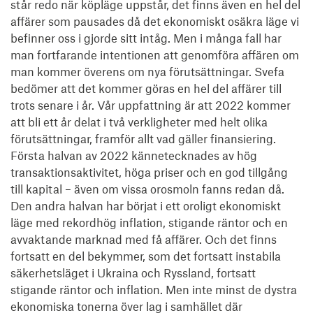
står redo när köpläge uppstår, det finns även en hel del 
affärer som pausades då det ekonomiskt osäkra läge vi 
befinner oss i gjorde sitt intåg. Men i många fall har 
man fortfarande intentionen att genomföra affären om 
man kommer överens om nya förutsättningar. Svefa 
bedömer att det kommer göras en hel del affärer till 
trots senare i år. Vår uppfattning är att 2022 kommer 
att bli ett år delat i två verkligheter med helt olika 
förutsättningar, framför allt vad gäller finansiering. 
Första halvan av 2022 kännetecknades av hög 
transaktionsaktivitet, höga priser och en god tillgång 
till kapital – även om vissa orosmoln fanns redan då. 
Den andra halvan har börjat i ett oroligt ekonomiskt 
läge med rekordhög inflation, stigande räntor och en 
avvaktande marknad med få affärer. Och det finns 
fortsatt en del bekymmer, som det fortsatt instabila 
säkerhetsläget i Ukraina och Ryssland, fortsatt 
stigande räntor och inflation. Men inte minst de dystra 
ekonomiska tonerna över lag i samhället där 