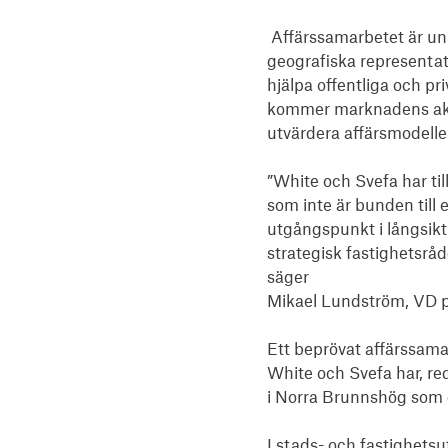
 Affärssamarbetet är un
geografiska representat
hjälpa offentliga och pr
kommer marknadens aktör
utvärdera affärsmodeller
”White och Svefa har ti
som inte är bunden till e
utgångspunkt i långsikti
strategisk fastighetsrå
säger 

Mikael Lundström, VD p
Ett beprövat affärssama
White och Svefa har, r
i Norra Brunnshög som d
I stads- och fastighet