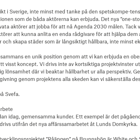
ikt i Sverige, inte minst med tanke på den spetskompe-tens
ionen som de båda aktörerna kan erbjuda. Det nya ”one-sto
ivata aktörer att jobba för att nå Agenda 2030 målen. Tack 
er att kunna anlita en enda rådgivare för att hjälpa dem at
 och skapa städer som är långsiktigt hållbara, inte minst ek
llsammans en unik position genom att vi kan erbjuda en ob
tt visst koncept. Vi drivs inte av kortsiktiga projektvinster u
g lönsamhet där vi beaktar hållbarhet ur alla perspektiv. Ge
dgivning genom projektens alla skeden kan vi säkerställa de
å Svefa.

rbete

edan idag, gemensamma kunder. Ett exempel är det pågåend
rivs utifrån det nya affärssamarbetet åt Lunds Domkyrka. 

sutvecklingsprojektet ”Råängen” på Brunnshög är White och