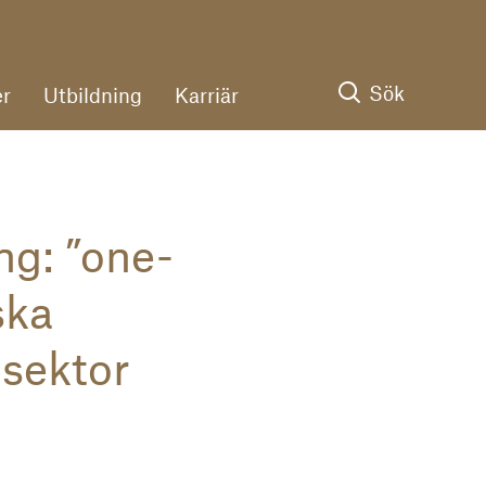
Sök
r
Utbildning
Karriär
ng: ”one-
ska
 sektor