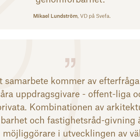
Mikael Lundström
, VD på Svefa.
t samarbete kommer av efterfråg
våra uppdragsgivare - offent-liga o
privata. Kombinationen av arkitektu
lbarhet och fastighetsråd-givning 
möjliggörare i utvecklingen av vä