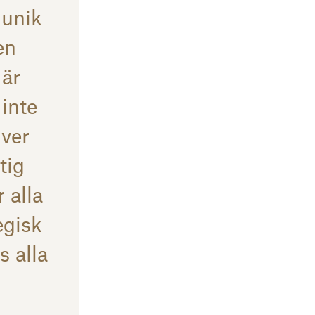
 unik
en
 är
 inte
iver
tig
 alla
egisk
 alla