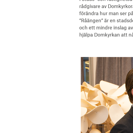
rådgivare av Domkyrkorå
förändra hur man ser på 
”Råängen” är en stadsde
och ett mindre inslag a
hjälpa Domkyrkan att n