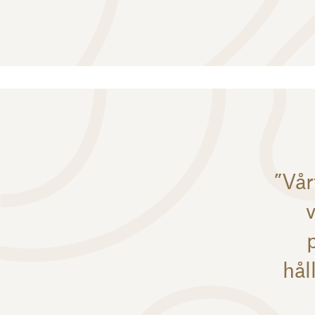
”Vår
hål