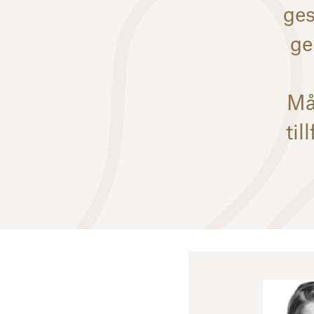
ges
ge
Må
til