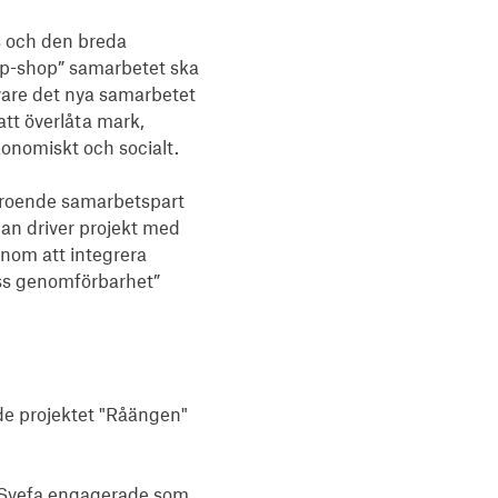
 och den breda 
p-shop” samarbetet ska 
vare det nya samarbetet 
t överlåta mark, 
onomiskt och socialt. 

eroende samarbetspart 
tan driver projekt med 
nom att integrera 
ss genomförbarhet” 
e projektet "Råängen" 
 Svefa engagerade som 