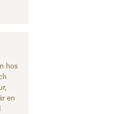
an hos
ch
r,
är en
l