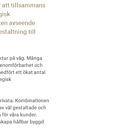
r att tillsammans
gisk
eten avseende
taltning till
tur på väg. Många 
enomförbarhet och 
dfört ett ökat antal 
gisk 
rivata. Kombinationen 
av väl gestaltade och 
för våra kunder. 
 skapa hållbar byggd 