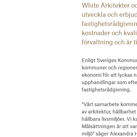
White Arkitekter o
utveckla och erbjud
fastighetsrådgivni
kostnader och kvali
förvaltning och är t
Enligt Sveriges Kommun
kommuner och regioner 
ekonomi för att lyckas n
upphandlingar som efter
fastighetsrådgivning. 

”Vårt samarbete kommer 
av arkitektur, hållbarhe
hållbara livsmiljöer. Vi
Målsättningen är att var
miljö” säger Alexandra 