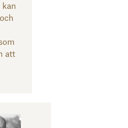
i kan
 och
 som
n att