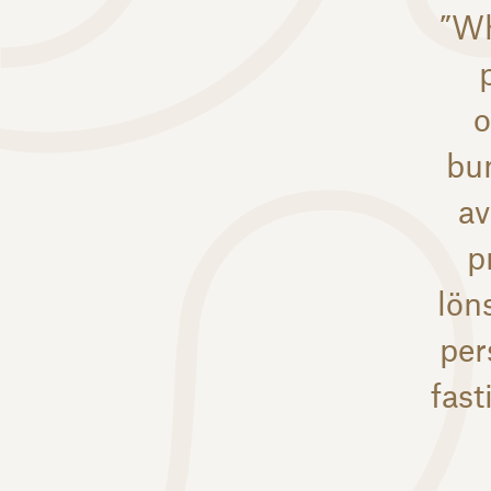
”Wh
o
bun
av
p
lön
per
fast