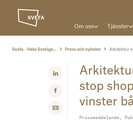
Om oss
Tjänster
Svefa – Hela Sverige...
Press och nyheter
Arkitektur oc
Arkitektu
Dela med LinkedIn
stop sho
Dela med Facebook
vinster bå
Dela med email
Pressmeddelande, Pub