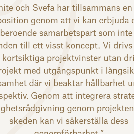
ite och Svefa har tillsammans en
position genom att vi kan erbjuda 
beroende samarbetspart som inte
den till ett visst koncept. Vi drivs
 kortsiktiga projektvinster utan dr
rojekt med utgångspunkt i långsik
samhet där vi beaktar hållbarhet ur
spektiv. Genom att integrera strat
ighetsrådgivning genom projektens
skeden kan vi säkerställa dess
genomförbarhet.”