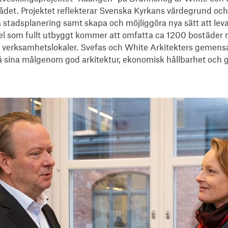
det. Projektet reflekterar Svenska Kyrkans värdegrund och 
stadsplanering samt skapa och möjliggöra nya sätt att leva,
l som fullt utbyggt kommer att omfatta ca 1200 bostäder me
v verksamhetslokaler. Svefas och White Arkitekters gemens
å sina målgenom god arkitektur, ekonomisk hållbarhet och