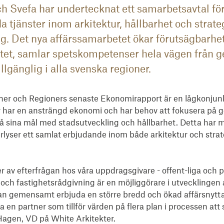
ch Svefa har undertecknat ett samarbetsavtal fö
a tjänster inom arkitektur, hållbarhet och strate
ng. Det nya affärssamarbetet ökar förutsägbarh
tet, samlar spetskompetenser hela vägen från ges
illgänglig i alla svenska regioner.
er och Regioners senaste Ekonomirapport är en lågkonjunk
har en ansträngd ekonomi och har behov att fokusera på g
å sina mål med stadsutveckling och hållbarhet. Detta har me
lyser ett samlat erbjudande inom både arkitektur och strate
av efterfrågan hos våra uppdragsgivare - offent-liga och p
t och fastighetsrådgivning är en möjliggörare i utvecklingen 
 kan gemensamt erbjuda en större bredd och ökad affärsnytta 
a en partner som tillför värden på flera plan i processen att
Hagen, VD på White Arkitekter.
