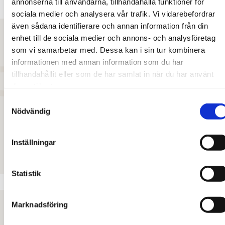
annonserna till användarna, tillhandahålla funktioner för
sociala medier och analysera vår trafik. Vi vidarebefordrar
även sådana identifierare och annan information från din
enhet till de sociala medier och annons- och analysföretag
som vi samarbetar med. Dessa kan i sin tur kombinera
informationen med annan information som du har
”Det finns ingen marknad eller segment
tillhandahållit eller som de har samlat in när du har använt
som inte kommer att påverkas av pandemin.
deras tjänster.
Vi kommer se att förändrade
Samtyckesval
avkastningskrav i vissa segment spiller över
Nödvändig
och skapar följdverkningar för andra.”
Inställningar
Mikael Lundström
, Vd Svefa
Statistik
Marknadsföring