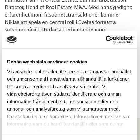
Director, Head of Real Estate M&A. Med hans gedigna 
erfarenhet inom fastighetstransaktioner kommer 
Niklas att spela en central roll i Svefas fortsatta 
satsning på att stärka sitt erbjudande inom 
transaktionsrådgivning. Han tillträder sin nya tjänst 
den 4 november.

"Jag är mycket glad att Niklas återvänder till Svefa. Jag 
Denna webbplats använder cookies
är övertygad om att dessa förändringar, tillsammans 
Vi använder enhetsidentifierare för att anpassa innehållet
med vår starka position i skärningspunkten mellan 
och annonserna till användarna, tillhandahålla funktioner
offentliga och privata fastighetsaktörer, kommer att 
för sociala medier och analysera vår trafik. Vi
skapa goda förutsättningar för fortsatt tillväxt och 
vidarebefordrar även sådana identifierare och annan
utveckling på marknaden," kommenterar Mikael 
information från din enhet till de sociala medier och
Lundström, vd och koncernchef för Svefa.
annons- och analysföretag som vi samarbetar med.
Dessa kan i sin tur kombinera informationen med annan
information som du har tillhandahållit eller som de har
samlat in när du har använt deras tjänster.