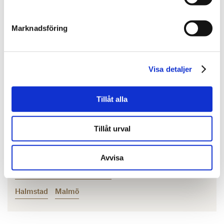
Marknadsföring
Visa detaljer
Tillåt alla
Mikael Gustafsson
Tillåt urval
Transaktionsrådgivning
010-603 86 47
Avvisa
mikael.gustafsson@svefa.se
Halmstad
Malmö