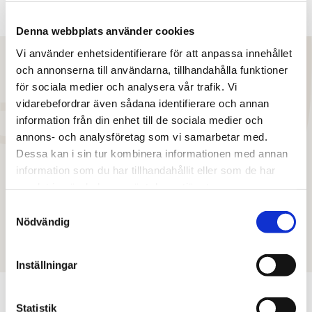
För ytterligare information: 
Denna webbplats använder cookies
Vi använder enhetsidentifierare för att anpassa innehållet
och annonserna till användarna, tillhandahålla funktioner
för sociala medier och analysera vår trafik. Vi
”Det har varit ett stort intresse från
vidarebefordrar även sådana identifierare och annan
information från din enhet till de sociala medier och
marknaden vilket är ett gott betyg för
annons- och analysföretag som vi samarbetar med.
Trelleborg som stad samt understryker det
Dessa kan i sin tur kombinera informationen med annan
stora intresse för bostadsfastigheter i
information som du har tillhandahållit eller som de har
regionstäder som vi upplever i våra dagliga
samlat in när du har använt deras tjänster.
kontakter med marknaden”
Samtyckesval
Nödvändig
Mikael Gustavsson
, projektledare Svefa
Inställningar
Statistik