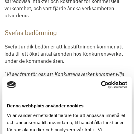
särredovisa intäkter och kostnader för kommersiell
verksamhet, och vart fjärde år ska verksamheten
utvärderas.
Svefas bedömning
Svefa Juridik bedömer att lagstiftningen kommer att
leda till ett ökat antal ärenden hos Konkurrensverket
under de kommande åren.
"Vi ser framför oss att Konkurrensverket kommer vilja
driva fler ärenden för att skapa praxis kring hur LOS
ska tillämpas i praktiken",
säger jurist Jannicke Patricny
på Svefa Juridik.
Denna webbplats använder cookies
Särskilt fokus väntas riktas mot situationer där
Vi använder enhetsidentifierare för att anpassa innehållet
offentliga aktörer kombinerar myndighetsutövning
och annonserna till användarna, tillhandahålla funktioner
med kommersiell verksamhet på samma marknad.
för sociala medier och analysera vår trafik. Vi