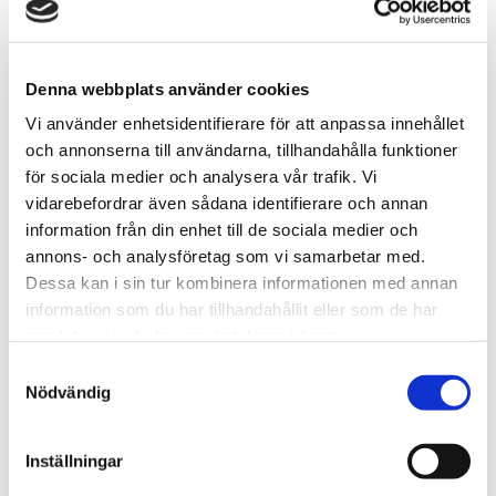
Denna webbplats använder cookies
Vi använder enhetsidentifierare för att anpassa innehållet
Paul Nord
och annonserna till användarna, tillhandahålla funktioner
Affärsområdeschef Skog & Lantbruk
för sociala medier och analysera vår trafik. Vi
vidarebefordrar även sådana identifierare och annan
010-603 86 92
information från din enhet till de sociala medier och
annons- och analysföretag som vi samarbetar med.
paul.nord@svefa.se
Dessa kan i sin tur kombinera informationen med annan
Göteborg
information som du har tillhandahållit eller som de har
samlat in när du har använt deras tjänster.
Samtyckesval
Mer om mig
Nödvändig
Inställningar