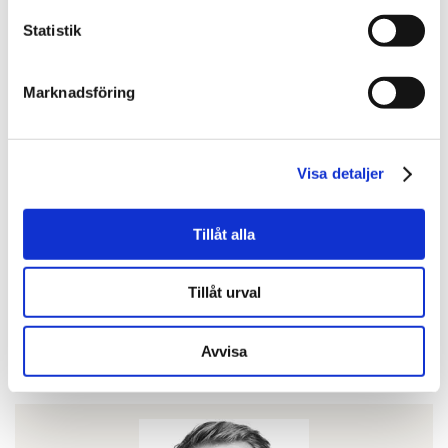
Statistik
Marknadsföring
Visa detaljer
Niklas Lundberg
Affärsutvecklingschef Skog & Lantbruk
Tillåt alla
010-603 86 80
Tillåt urval
niklas.lundberg@svefa.se
Stockholm
Avvisa