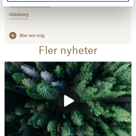
paul.nord@svefa.se
Göteborg
Mer om mig
Fler nyheter
Läs mer