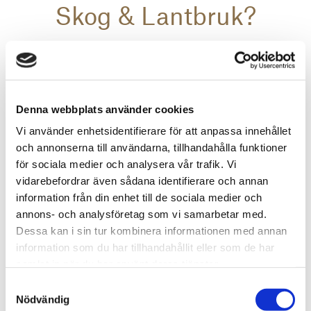
Skog & Lantbruk?
Denna webbplats använder cookies
Vi använder enhetsidentifierare för att anpassa innehållet
och annonserna till användarna, tillhandahålla funktioner
för sociala medier och analysera vår trafik. Vi
vidarebefordrar även sådana identifierare och annan
information från din enhet till de sociala medier och
annons- och analysföretag som vi samarbetar med.
Niklas Lundberg
Dessa kan i sin tur kombinera informationen med annan
information som du har tillhandahållit eller som de har
Affärsutvecklingschef Skog & Lantbruk
samlat in när du har använt deras tjänster.
010-603 86 80
Samtyckesval
Nödvändig
niklas.lundberg@svefa.se