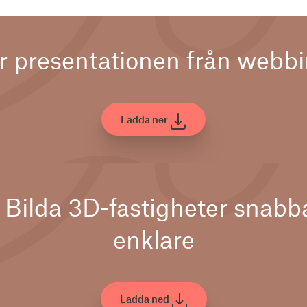
r presentationen från webbi
Ladda ner
 Bilda 3D-fastigheter snabb
enklare
Ladda ned