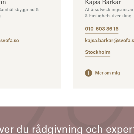
mn
Kajsa Barkar
Samhällsbyggnad &
Affärsutvecklingsansva
g
& Fastighetsutveckling
010-603 86 16
svefa.se
kajsa.barkar@svefa.
Stockholm
Mer om mig
er du rådgivning och exper