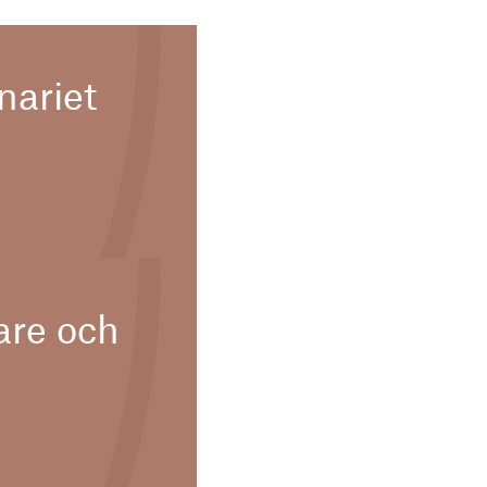
nariet
are och