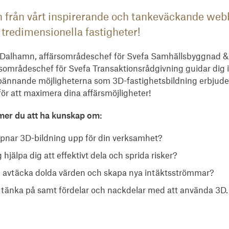
n från vårt inspirerande och tankeväckande we
tredimensionella fastigheter!
 Dalhamn, affärsområdeschef för Svefa Samhällsbyggnad & 
sområdeschef för Svefa Transaktionsrådgivning guidar dig i
ännande möjligheterna som 3D-fastighetsbildning erbjuder
för att maximera dina affärsmöjligheter!
mer du att ha kunskap om:
ppnar 3D-bildning upp för din verksamhet?
hjälpa dig att effektivt dela och sprida risker?
du avtäcka dolda värden och skapa nya intäktsströmmar?
t tänka på samt fördelar och nackdelar med att använda 3D.