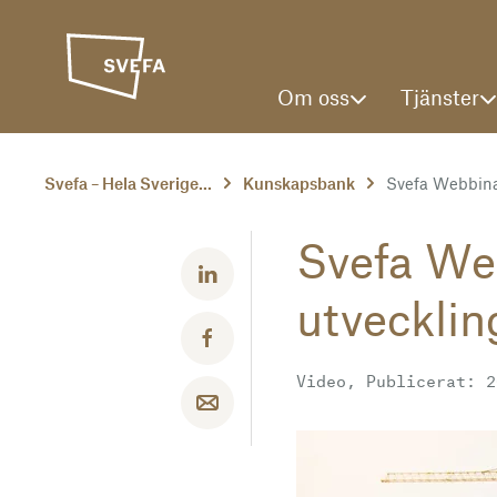
Om oss
Tjänster
Svefa – Hela Sverige...
Kunskapsbank
Svefa Webbinar
Svefa Web
Dela med LinkedIn
utvecklin
Dela med Facebook
Video, Publicerat: 2
Dela med email