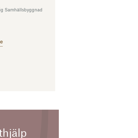
rig Samhällsbyggnad
se
thjälp