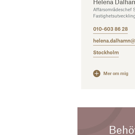
Helena Dalha
Affärsområdeschef 
Fastighetsutvecklin
010-603 86 28
helena.dalhamn@
Stockholm
Mer om mig
Behöv