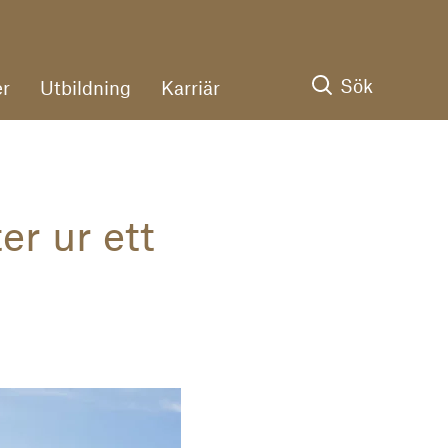
Sök
r
Utbildning
Karriär
r ur ett