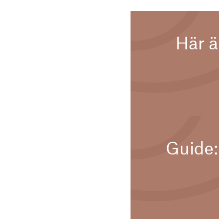
Här ä
Guide: