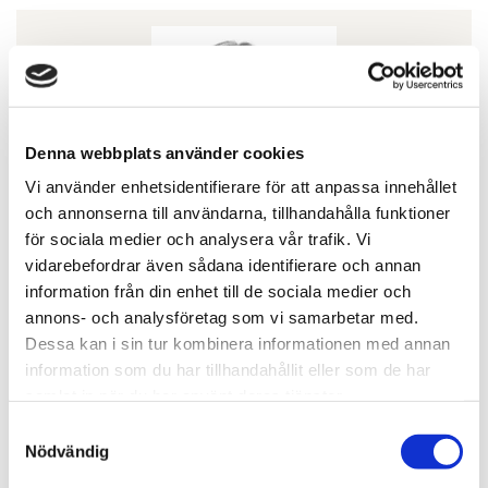
Denna webbplats använder cookies
Vi använder enhetsidentifierare för att anpassa innehållet
och annonserna till användarna, tillhandahålla funktioner
för sociala medier och analysera vår trafik. Vi
vidarebefordrar även sådana identifierare och annan
Emma Engström
information från din enhet till de sociala medier och
annons- och analysföretag som vi samarbetar med.
Samhällsbyggnad & Fastighetsutveckling
Dessa kan i sin tur kombinera informationen med annan
010-202 93 07
information som du har tillhandahållit eller som de har
samlat in när du har använt deras tjänster.
emma.engstrom@svefa.se
Samtyckesval
Nödvändig
Örebro