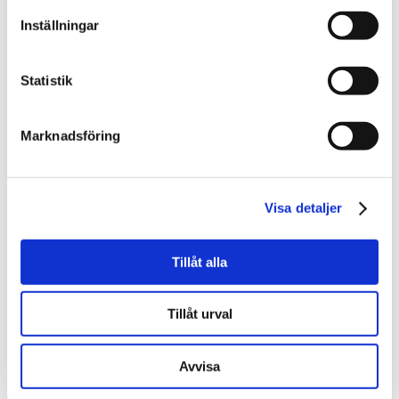
Inställningar
Mer om mig
Statistik
Marknadsföring
Visa detaljer
Tillåt alla
Klara Nordell
Tillåt urval
Samhällsbyggnad & Fastighetsutveckling
010-202 93 10
Avvisa
klara.nordell@svefa.se