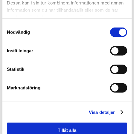
Affärschef Analys
Dessa kan i sin tur kombinera informationen med annan
information som du har tillhandahållit eller som de har
010-603 87 88
samlat in när du har använt deras tjänster.
katrin.wallensjo@svefa.se
Samtyckesval
Nödvändig
Stockholm
Inställningar
Mer om mig
Statistik
Marknadsföring
Visa detaljer
Tillåt alla