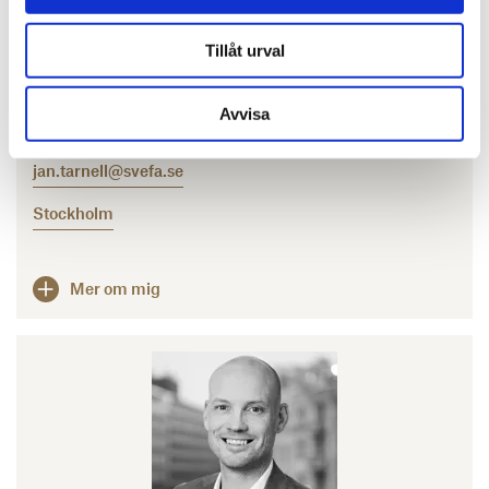
Jan Tärnell
Tillåt urval
Affärsområdeschef Värdering & Analys
Avvisa
010-603 87 23
jan.tarnell@svefa.se
Stockholm
Mer om mig