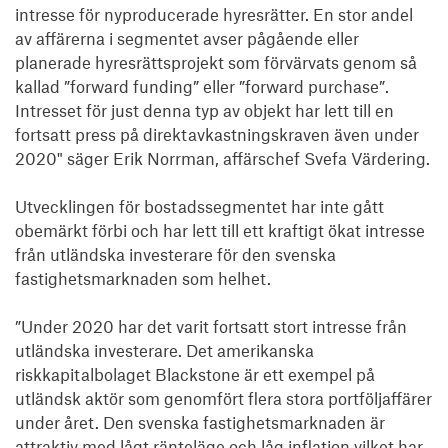
intresse för nyproducerade hyresrätter. En stor andel 
av affärerna i segmentet avser pågående eller 
planerade hyresrättsprojekt som förvärvats genom så 
kallad ”forward funding” eller ”forward purchase”. 
Intresset för just denna typ av objekt har lett till en 
fortsatt press på direktavkastningskraven även under 
2020" säger Erik Norrman, affärschef Svefa Värdering.

Utvecklingen för bostadssegmentet har inte gått 
obemärkt förbi och har lett till ett kraftigt ökat intresse 
från utländska investerare för den svenska 
fastighetsmarknaden som helhet.

”Under 2020 har det varit fortsatt stort intresse från 
utländska investerare. Det amerikanska 
riskkapitalbolaget Blackstone är ett exempel på 
utländsk aktör som genomfört flera stora portföljaffärer 
under året. Den svenska fastighetsmarknaden är 
attraktiv med lågt ränteläge och låg inflation vilket har 