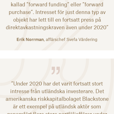
kallad ”forward funding” eller ”forward
purchase”. Intresset för just denna typ av
objekt har lett till en fortsatt press på
direktavkastningskraven även under 2020”
Erik Norrman
, affärschef Svefa Värdering
”Under 2020 har det varit fortsatt stort
intresse från utländska investerare. Det
amerikanska riskkapitalbolaget Blackstone
är ett exempel på utländsk aktör som
genomfört flera stora portföljaffärer under