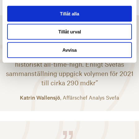
Tillåt alla
Tillåt urval
”Vi konstaterade redan efter Q2 att 2021
Avvisa
skulle bli urstarkt och året landade på ett
historiskt all-time-high. Enligt Svefas
sammanställning uppgick volymen för 2021
till cirka 290 mdkr”
Katrin Wallensjö
, Affärschef Analys Svefa