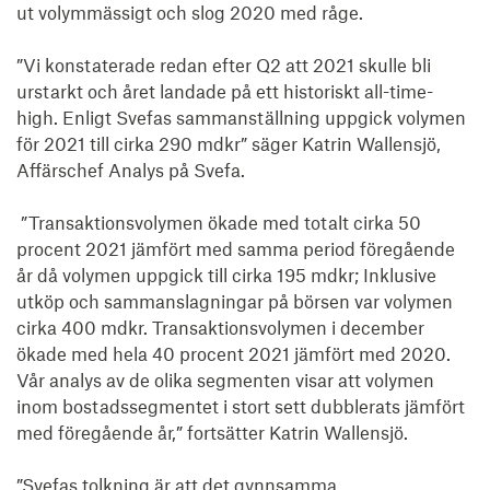
ut volymmässigt och slog 2020 med råge.

”Vi konstaterade redan efter Q2 att 2021 skulle bli 
urstarkt och året landade på ett historiskt all-time-
high. Enligt Svefas sammanställning uppgick volymen 
för 2021 till cirka 290 mdkr” säger Katrin Wallensjö, 
Affärschef Analys på Svefa.

 ”Transaktionsvolymen ökade med totalt cirka 50 
procent 2021 jämfört med samma period föregående 
år då volymen uppgick till cirka 195 mdkr; Inklusive 
utköp och sammanslagningar på börsen var volymen 
cirka 400 mdkr. Transaktionsvolymen i december 
ökade med hela 40 procent 2021 jämfört med 2020. 
Vår analys av de olika segmenten visar att volymen 
inom bostadssegmentet i stort sett dubblerats jämfört 
med föregående år,” fortsätter Katrin Wallensjö.

”Svefas tolkning är att det gynnsamma 