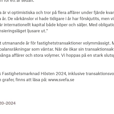
n för ett år sedan."

 är vi optimistiska och tror på flera affärer under fjärde kvar
a år. De vårkänslor vi hade tidigare i år har förskjutits, men vi
där internationellt kapital både köper och säljer. Med obliga
ieringsläget ljusare ut."

 utmanande år för fastighetstransaktioner volymmässigt. Men
alansräkningar som väntar. När de ökar sin transaktionsaktivit
ga affärer och stora volymer. Vi hoppas på en stark slutspur
k Fastighetsmarknad Hösten 2024, inklusive transaktionsv
rafer, finns att läsa på: www.svefa.se