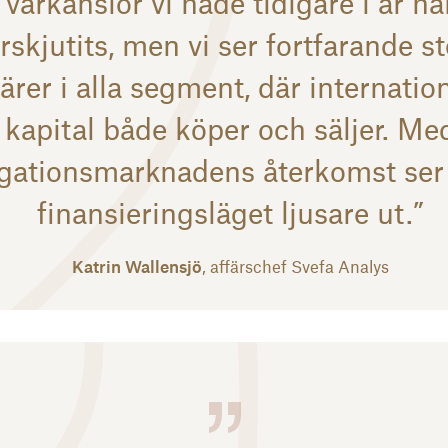
vårkänslor vi hade tidigare i år ha
rskjutits, men vi ser fortfarande s
färer i alla segment, där internation
kapital både köper och säljer. Me
igationsmarknadens återkomst ser
finansieringsläget ljusare ut.”
Katrin Wallensjö
, affärschef Svefa Analys