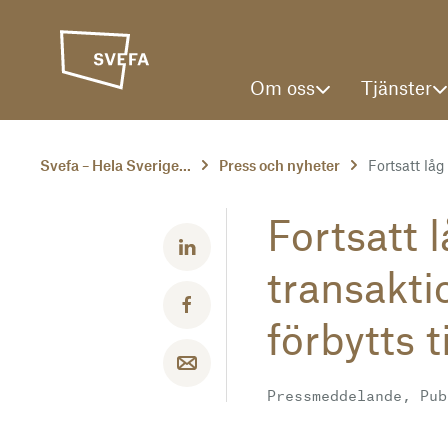
Om oss
Tjänster
Svefa – Hela Sverige...
Press och nyheter
Fortsatt låg 
Fortsatt l
Dela med LinkedIn
transakt
Dela med Facebook
förbytts t
Dela med email
Pressmeddelande, Pub