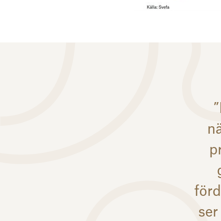
”
nä
p
för
ser