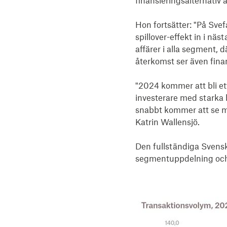
finansieringsalternativ ä
Hon fortsätter: "På Svefa
spillover-effekt in i näst
affärer i alla segment, 
återkomst ser även finans
"2024 kommer att bli ett
investerare med starka b
snabbt kommer att se mån
Katrin Wallensjö.

Den fullständiga Svens
segmentuppdelning och g