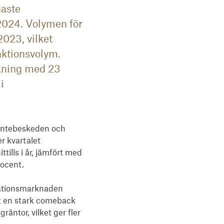
naste
2024. Volymen för
2023, vilket
aktionsvolym.
 ökning med 23
i
räntebeskeden och 
r kvartalet 
tills i år, jämfört med 
ocent.

gationsmarknaden 
t en stark comeback 
äntor, vilket ger fler 