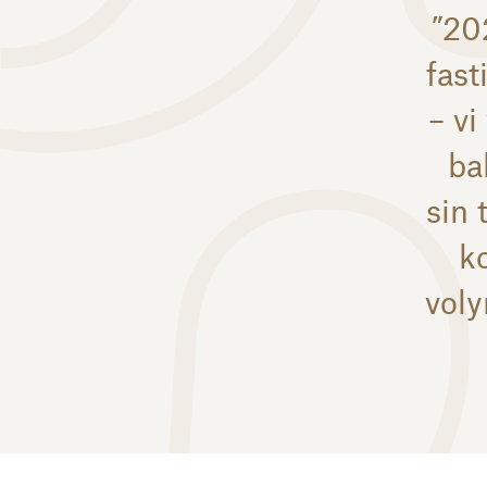
”20
fas
– vi
ba
sin 
k
voly