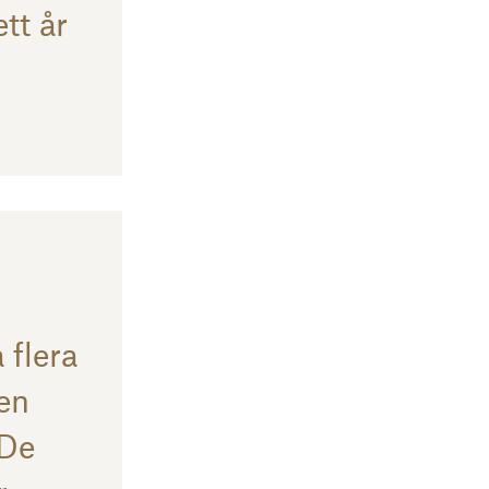
ett år
 flera
 en
 De