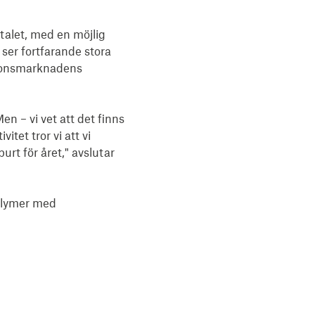
talet, med en möjlig 
 ser fortfarande stora 
tionsmarknadens 
 – vi vet att det finns 
et tror vi att vi 
t för året," avslutar 
olymer med 