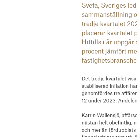
Svefa, Sveriges led
sammanställning o
tredje kvartalet 2
placerar kvartalet 
Hittills i år uppgå
procent jämfört med
fastighetsbransche
Det tredje kvartalet vi
stabiliserad inflation har
genomfördes tre affärer öv
12 under 2023. Andelen 
Katrin Wallensjö, affär
nästan helt obefintlig,
och mer än fördubblats i 