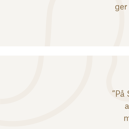
ger 
”På 
a
m