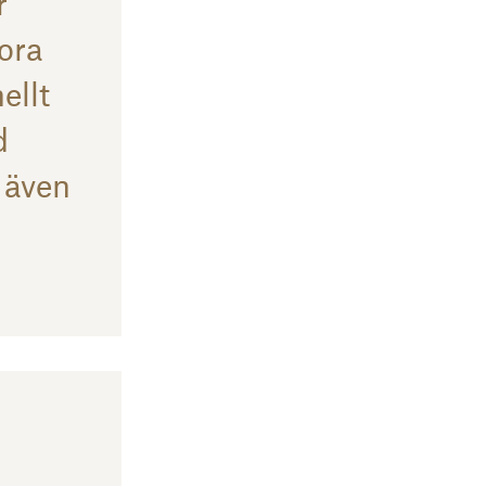
r
tora
ellt
d
 även