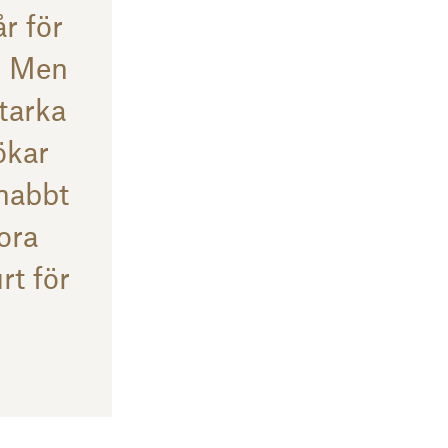
r för
. Men
starka
ökar
snabbt
ora
rt för