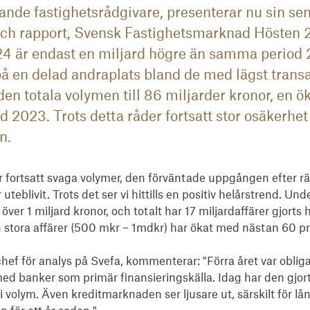
ande fastighetsrådgivare, presenterar nu sin se
ch rapport, Svensk Fastighetsmarknad Hösten 
024 är endast en miljard högre än samma period 
på en delad andraplats bland de med lägst trans
r den totala volymen till 86 miljarder kronor, en
 2023. Trots detta råder fortsatt stor osäkerhet 
n.
sar fortsatt svaga volymer, den förväntade uppgången efter 
 uteblivit. Trots det ser vi hittills en positiv helårstrend. Unde
er 1 miljard kronor, och totalt har 17 miljardaffärer gjorts hit
stora affärer (500 mkr – 1mdkr) har ökat med nästan 60 pr
schef för analys på Svefa, kommenterar: "Förra året var obli
 med banker som primär finansieringskälla. Idag har den gjor
volym. Även kreditmarknaden ser ljusare ut, särskilt för långr