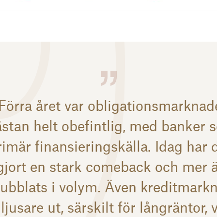
Förra året var obligationsmarkna
stan helt obefintlig, med banker 
rimär finansieringskälla. Idag har 
gjort en stark comeback och mer 
dubblats i volym. Även kreditmark
 ljusare ut, särskilt för långräntor, 