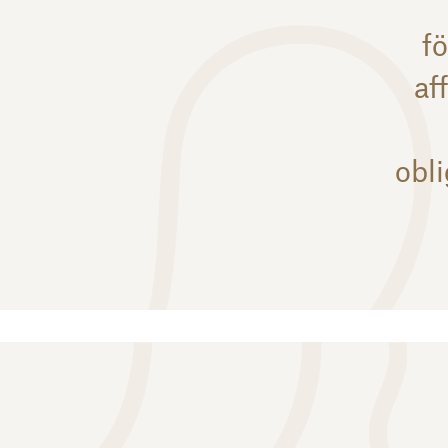
fö
af
obl