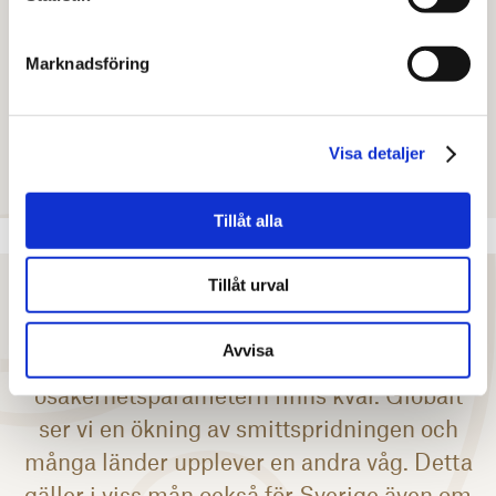
totala transaktionsvolymen 2020 sannolikt
kommer att sluta över de senaste tio årens
Marknadsföring
genomsnitt. Även om den totala nivån inte
kommer att överstiga toppåret 2019.”
Visa detaljer
Katrin Wallensjö
, affärschef Analys
Tillåt alla
Tillåt urval
Avvisa
”Vi kan konstatera att
osäkerhetsparametern finns kvar. Globalt
ser vi en ökning av smittspridningen och
många länder upplever en andra våg. Detta
gäller i viss mån också för Sverige även om