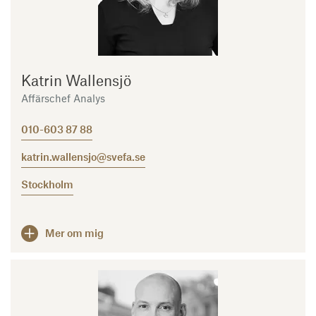
Katrin Wallensjö
Affärschef Analys
010-603 87 88
katrin.wallensjo@svefa.se
Stockholm
Mer om mig