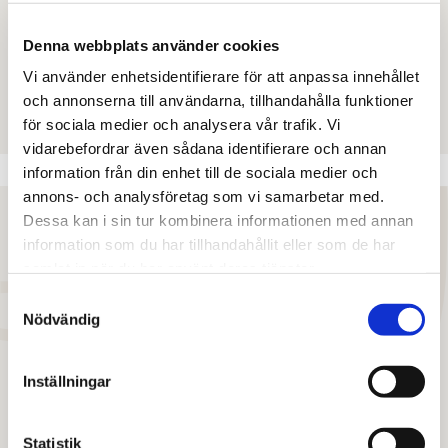
procent av transaktionsvolymen. Där ingår
bland annat Blackstones förvärv av två
Denna webbplats använder cookies
portföljer om 2,1 respektive 1,4 mdkr.”
Vi använder enhetsidentifierare för att anpassa innehållet
och annonserna till användarna, tillhandahålla funktioner
Katrin Wallensjö
, affärschef Analys
för sociala medier och analysera vår trafik. Vi
vidarebefordrar även sådana identifierare och annan
information från din enhet till de sociala medier och
annons- och analysföretag som vi samarbetar med.
Dessa kan i sin tur kombinera informationen med annan
information som du har tillhandahållit eller som de har
samlat in när du har använt deras tjänster.
”I dagsläget finns det mycket kapital som, i
Samtyckesval
brist på alternativa investeringar, söker sig
Nödvändig
till fastighetsmarknaden. För Q4 ser vi att
det starka investeringsintresset,
Inställningar
tillsammans med den pågående
återhämningen i ekonomin, talar för att den
Statistik