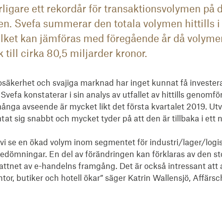
rligare ett rekordår för transaktionsvolymen på
. Svefa summerar den totala volymen hittills i å
ilket kan jämföras med föregående år då volymen
ill cirka 80,5 miljarder kronor.
osäkerhet och svajiga marknad har inget kunnat få investerar
Svefa konstaterar i sin analys av utfallet av hittills genomfö
många avseende är mycket likt det första kvartalet 2019. Utv
 sig snabbt och mycket tyder på att den är tillbaka i ett n
vi se en ökad volym inom segmentet för industri/lager/logistik,
bedömningar. En del av förändringen kan förklaras av den sto
lvattnet av e-handelns framgång. Det är också intressant att 
or, butiker och hotell ökar” säger Katrin Wallensjö, Affärsc