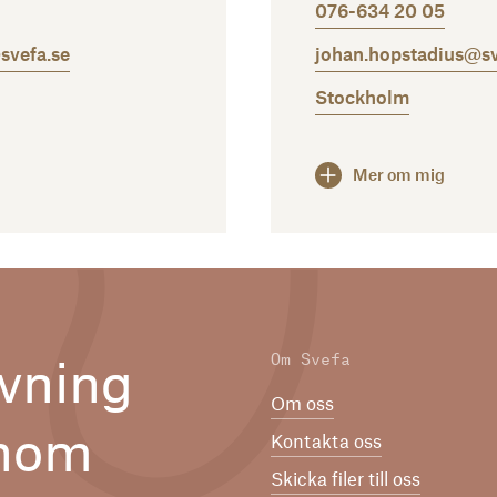
076-634 20 05
svefa.se
johan.hopstadius@sv
Stockholm
Mer om mig
Om Svefa
vning
Om oss
inom
Kontakta oss
Skicka filer till oss