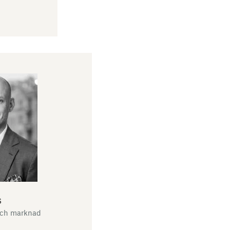
s
och marknad