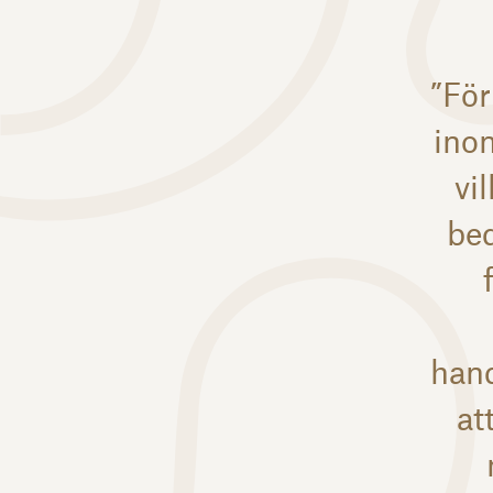
”För
inom
vi
be
hand
at