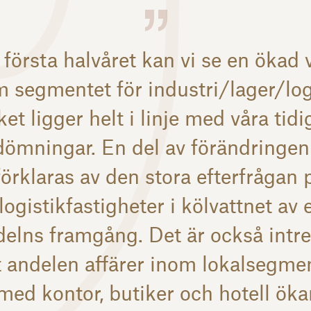
 första halvåret kan vi se en ökad
 segmentet för industri/lager/log
lket ligger helt i linje med våra tidi
dömningar. En del av förändringen
förklaras av den stora efterfrågan 
logistikfastigheter i kölvattnet av 
elns framgång. Det är också intr
t andelen affärer inom lokalsegme
med kontor, butiker och hotell öka