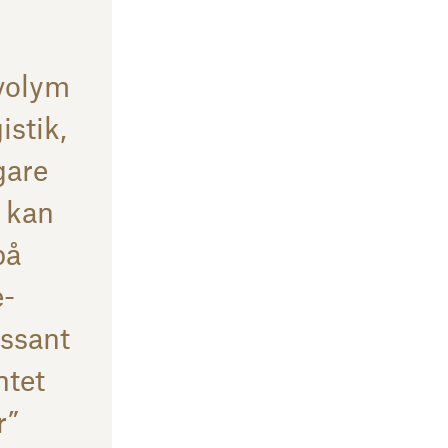
 volym
istik,
gare
 kan
på
e-
essant
ntet
r”