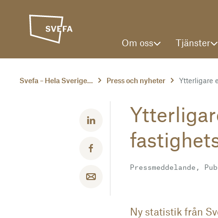
Om oss
Tjänster
Svefa – Hela Sverige...
Press och nyheter
Ytterligare e
Ytterligar
Dela med LinkedIn
fastighet
Dela med Facebook
Pressmeddelande, Pub
Dela med email
Ny statistik från S