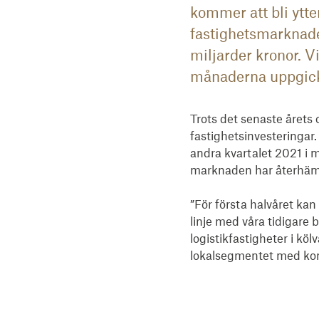
kommer att bli ytte
fastighetsmarknaden
miljarder kronor. V
månaderna uppgick t
Trots det senaste årets 
fastighetsinvesteringar. 
andra kvartalet 2021 i 
marknaden har återhämtat
”För första halvåret kan 
linje med våra tidigare 
logistikfastigheter i kö
lokalsegmentet med kont