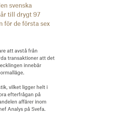
 den svenska
r till drygt 97
 för de första sex
e att avstå från 
rda transaktioner att det 
ecklingen innebär 
ormalläge. 

 vilket ligger helt i 
ra efterfrågan på 
andelen affärer inom 
hef Analys på Svefa.