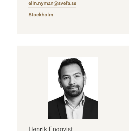
elin.nyman@svefa.se
Stockholm
Henrik Engqvist