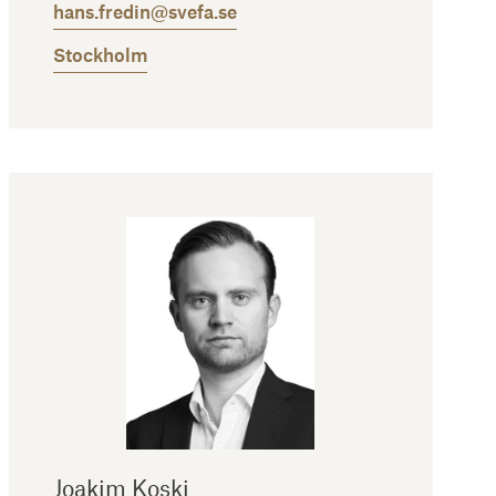
hans.fredin@svefa.se
Stockholm
Joakim Koski