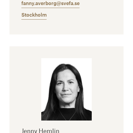
fanny.averborg@svefa.se
Stockholm
Jenny Hemlin