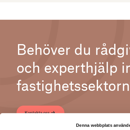
Behöver du rådgi
och experthjälp 
fastighetssektor
Kontakta oss
Denna webbplats använde