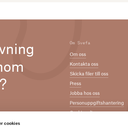
Om Svefa
vning
Om oss
inom
Kontakta oss
Skicka filer till oss
n?
Press
Jobba hos oss
Per­son­upp­gifts­han­te­ring
Cookiepolicy
Svefa Visselblåsarsystem
r cookies