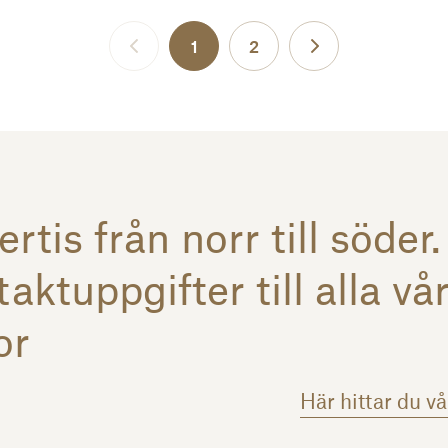
1
2
Nästa
Föregående
rtis från norr till söder.
aktuppgifter till alla vå
or
Här hittar du v