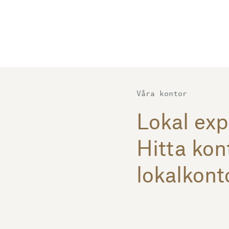
Våra kontor
Lokal expe
Hitta kont
lokalkont