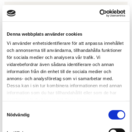
Denna webbplats använder cookies
Vi använder enhetsidentifierare för att anpassa innehållet
och annonserna till användarna, tillhandahålla funktioner
för sociala medier och analysera vår trafik. Vi
vidarebefordrar även sådana identifierare och annan
information från din enhet till de sociala medier och
Gustav Hector
annons- och analysföretag som vi samarbetar med.
Affärschef Samhällsbyggnad & Fastighetsutveckling
Dessa kan i sin tur kombinera informationen med annan
information som du har tillhandahållit eller som de har
010-603 86 91
samlat in när du har använt deras tjänster.
Samtyckesval
gustav.hector@svefa.se
Nödvändig
Gävle