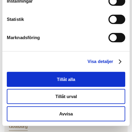
Inställningar
Statistik
Marknadsföring
Visa detaljer
Tillåt alla
Johanna Kirudd
Samhällsbyggnad & Fastighetsutveckling
Tillåt urval
010-603 87 92
Avvisa
johanna.kirudd@svefa.se
Göteborg