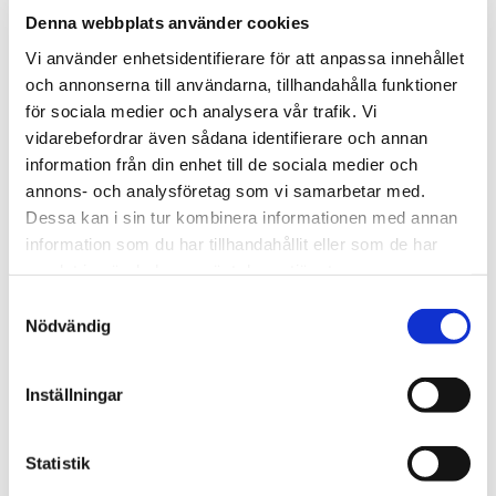
Denna webbplats använder cookies
Vi använder enhetsidentifierare för att anpassa innehållet
och annonserna till användarna, tillhandahålla funktioner
för sociala medier och analysera vår trafik. Vi
vidarebefordrar även sådana identifierare och annan
information från din enhet till de sociala medier och
annons- och analysföretag som vi samarbetar med.
Dessa kan i sin tur kombinera informationen med annan
information som du har tillhandahållit eller som de har
Sara Engström Askelin
samlat in när du har använt deras tjänster.
Samhällsbyggnad & Fastighetsutveckling
Samtyckesval
Nödvändig
010-202 93 14
sara.engstrom.askelin@svefa.se
Inställningar
Stockholm
Statistik