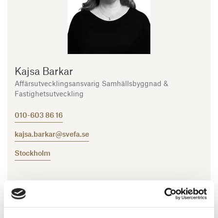
Kajsa Barkar
Affärsutvecklingsansvarig Samhällsbyggnad &
Fastighetsutveckling
010-603 86 16
kajsa.barkar@svefa.se
Stockholm
Mer om mig