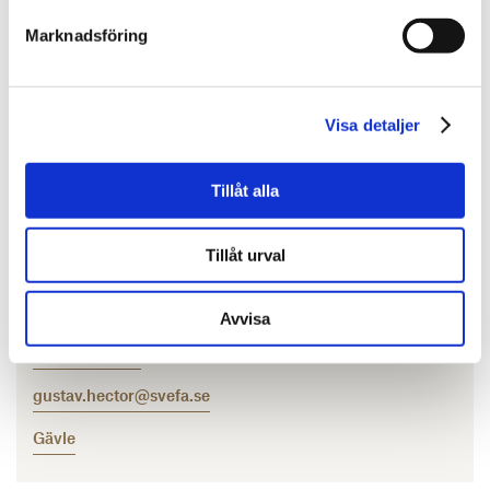
Marknadsföring
Visa detaljer
Tillåt alla
Tillåt urval
Gustav Hector
Affärschef Samhällsbyggnad & Fastighetsutveckling
Avvisa
010-603 86 91
gustav.hector@svefa.se
Gävle