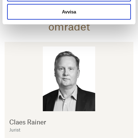
juridiska tjänster inom
det fastighetsrättsliga
Avvisa
området
Claes Rainer
Jurist