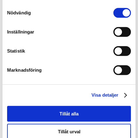
Samtyckesval
Nödvändig
Behöver du hjälp eller
rådgivning i fastighetsjuridiska
Inställningar
frågor?
Statistik
Kontakta oss.
Marknadsföring
Kontakta oss
Visa detaljer
Tillåt alla
Vill du veta mer om våra
Tillåt urval