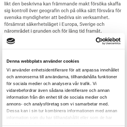
likt den beskrivna kan främmande makt försöka skaffa
sig kontroll över geografin och på olika sätt försvåra för
svenska myndigheter att bedriva sin verksamhet.
försämrat säkerhetsläget i Europa, Sverige och
närområdet i grunden och för lång tid framåt.
Svefas bedömning
Svefa Juridik följer rättsutvecklingen på området, ser
Denna webbplats använder cookies
det som en viktig ny lagstiftning som dock behöver
Vi använder enhetsidentifierare för att anpassa innehållet
vägas mot den grundlagsskyddade äganderätten i
och annonserna till användarna, tillhandahålla funktioner
Regeringsformen. Men på samma sätt som privat
för sociala medier och analysera vår trafik. Vi
egendom idag kan exproprieras för ett angeläget
vidarebefordrar även sådana identifierare och annan
allmänt behov som vägar, järnvägar och annan
information från din enhet till de sociala medier och
infrastruktur, kan ett behov av att expropriera mark där
annons- och analysföretag som vi samarbetar med.
ägandet annars kan utgöra ett hot mot Sveriges
Dessa kan i sin tur kombinera informationen med annan
säkerhet.
information som du har tillhandahållit eller som de har
samlat in när du har använt deras tjänster.