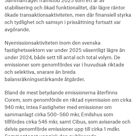
Sammantaget framstod 2025 som ett år av
stabilisering och ökad funktionalitet, där lägre räntor
ökade transaktionsaktiviteten, men där finansiell styrka
och tydlighet och samsyn i prissättning fortsatt var
avgörande.
Nyemissionsaktiviteten inom den svenska
fastighetssektorn var under 2025 väsentligt lägre än
under 2024, både sett till antal och total volym. De
emissioner som genomfördes var i huvudsak riktade
och selektiva, snarare än breda
balansräkningsstärkande åtgärder.
Bland de mest betydande emissionerna återfinns
Corem, som genomförde en riktad nyemission om cirka
940 mkr, Intea Fastigheter med emissioner om
sammanlagt cirka 500–560 mkr, Emilshus som
tillfördes cirka 546 mkr, samt Cibus, som aviserade och
delvis genomförde emissioner upp till cirka 1 mdkr.