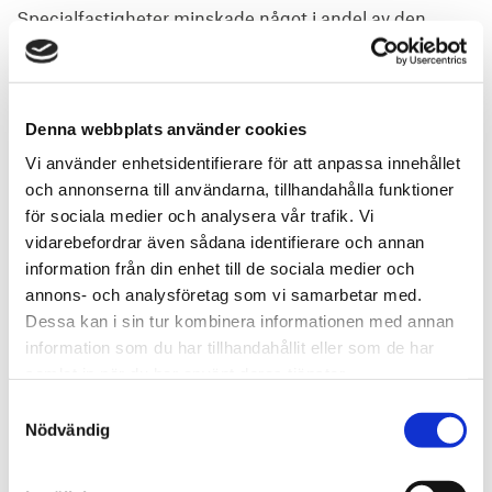
Specialfastigheter minskade något i andel av den
totala transaktionsvolymen jämfört med 2024 och
uppgick under 2025 till cirka 7 procent (8 procent
2024). Segmentet präglades av ett begränsat antal,
men relativt stora affärer.
Denna webbplats använder cookies
Vi använder enhetsidentifierare för att anpassa innehållet
Den största transaktionen utgjordes av Inteas förvärv
och annonserna till användarna, tillhandahålla funktioner
av en portfölj med säkerhetsfastigheter omfattande sju
för sociala medier och analysera vår trafik. Vi
anstalter och fyra SIS-hem, med en sammanlagd yta
vidarebefordrar även sådana identifierare och annan
om drygt 78 000 kvadratmeter. Säljare var
information från din enhet till de sociala medier och
Specialfastigheter och köpeskillingen uppgick till cirka
annons- och analysföretag som vi samarbetar med.
1,39 mdkr. En annan betydande affär var Nordiqus
Dessa kan i sin tur kombinera informationen med annan
förvärv av Nya Dalarna Högskola från Diös för 706 mkr.
information som du har tillhandahållit eller som de har
samlat in när du har använt deras tjänster.
Mark & Övrigt
Samtyckesval
Nödvändig
Segmentet Mark & Övrigt ökade sin andel av den totala
transaktionsvolymen till cirka 6 procent under 2025,