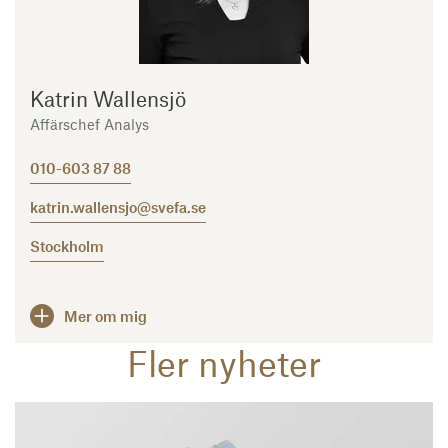
Katrin Wallensjö
Affärschef Analys
010-603 87 88
katrin.wallensjo@svefa.se
Stockholm
Mer om mig
Fler nyheter
Läs mer