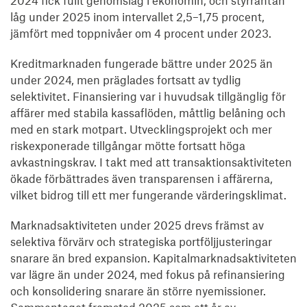
2024 fick fullt genomslag i ekonomin, och styrräntan
låg under 2025 inom intervallet 2,5–1,75 procent,
jämfört med toppnivåer om 4 procent under 2023.
Kreditmarknaden fungerade bättre under 2025 än
under 2024, men präglades fortsatt av tydlig
selektivitet. Finansiering var i huvudsak tillgänglig för
affärer med stabila kassaflöden, måttlig belåning och
med en stark motpart. Utvecklingsprojekt och mer
riskexponerade tillgångar mötte fortsatt höga
avkastningskrav. I takt med att transaktionsaktiviteten
ökade förbättrades även transparensen i affärerna,
vilket bidrog till ett mer fungerande värderingsklimat.
Marknadsaktiviteten under 2025 drevs främst av
selektiva förvärv och strategiska portföljjusteringar
snarare än bred expansion. Kapitalmarknadsaktiviteten
var lägre än under 2024, med fokus på refinansiering
och konsolidering snarare än större nyemissioner.