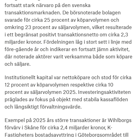
fortsatt stark närvaro på den svenska
transaktionsmarknaden. De börsnoterade bolagen
svarade för cirka 25 procent av köparvolymen och
omkring 23 procent av säljarvolymen, vilket resulterade
i ett begränsat positivt transaktionsnetto om cirka 2,3
miljarder kronor. Fördelningen låg i stort sett i linje med
före-gående år och indikerar en fortsatt jämn aktivitet,
där noterade aktörer varit verksamma både som köpare
och säljare.
Institutionellt kapital var nettoköpare och stod för cirka
12 procent av köparvolymen respektive cirka 10
procent av säljarvolymen 2025. Investeringsaktiviteten
präglades av fokus på objekt med stabila kassaflöden
och långsiktigt förvaltningsvärde.
Exempel på 2025 års större transaktioner är Wihlborgs
förvärv i Skåne för cirka 2,4 miljarder kronor, K-
Fastigheters bostadsavyttring i Göteborgsområdet till