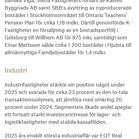
danska Viga, Stena Fastigheters förvärv av Källfelt
Byggnads AB samt SBB:s avyttring av nyproducerade
bostäder i Stockholmsområdet till Ontario Teachers’
Pension Plan för cirka 1,18 mdkr. Därtill genomförde K-
Fastigheter en försäljning av en bostadsportfölj i
Göteborg till Willhem AB för 875 mkr, samtidigt som
Einar Mattsson sålde cirka 1 200 bostäder i Hjulsta till
allmännyttiga Familjebostäder för 1,4 mdkr.
Industri
Industrifastigheter stärkte sin position något under
2025 och svarade för cirka 23 procent av den to-tala
transaktionsvolymen, att jämföra med omkring 20
procent under 2024. Segmentets ökade andel speglar
ett fortsatt starkt investerarintresse för lager- och
logistikfastigheter med stabila kassaflöden.
2025 års enskilt största industriaffär var EQT Real