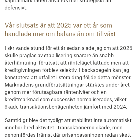
kapitalmarknaden används mer strategiskt än
defensivt.
Vår slutsats är att 2025 var ett år som
handlade mer om balans än om tillväxt
I skrivande stund för ett år sedan siade jag om att 2025
skulle präglas av stabilisering snarare än snabb
återhämtning, förutsatt att ränteläget lättade men att
kreditgivningen förblev selektiv. I backspegeln kan jag
konstatera att utfallet i stora drag följde detta mönster.
Marknadens grundförutsättningar stärktes under året
genom mer förutsägbara räntenivåer och en
kreditmarknad som successivt normaliserades, vilket
ökade transaktionsbenägenheten jämfört med 2024.
Samtidigt blev det tydligt att stabilitet inte automatiskt
innebar bred aktivitet. Transaktionerna ökade, men
genomfördes främst där prisanpassningen redan skett