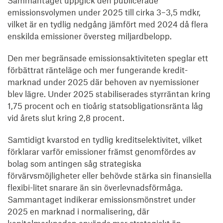
Sammantaget uppgick den publicerade
emissionsvolymen under 2025 till cirka 3–3,5 mdkr,
vilket är en tydlig nedgång jämfört med 2024 då flera
enskilda emissioner översteg miljardbelopp.
Den mer begränsade emissionsaktiviteten speglar ett
förbättrat ränteläge och mer fungerande kredit-
marknad under 2025 där behoven av nyemissioner
blev lägre. Under 2025 stabiliserades styrräntan kring
1,75 procent och en tioårig statsobligationsränta låg
vid årets slut kring 2,8 procent.
Samtidigt kvarstod en tydlig kreditselektivitet, vilket
förklarar varför emissioner främst genomfördes av
bolag som antingen såg strategiska
förvärvsmöjligheter eller behövde stärka sin finansiella
flexibi-litet snarare än sin överlevnadsförmåga.
Sammantaget indikerar emissionsmönstret under
2025 en marknad i normalisering, där