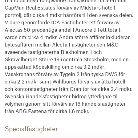
Bland de mest tongivande transaktionerna återfinns
CapMan Real Estates förvärv av Midstars hotell-
portfölj, där cirka 4 mdkr hänförs till den svenska delen.
Vidare genomförde ICA Fastigheter ett förvärv av
Alectas 50-procentiga andel i Ancore till ett totalt
värde om cirka 4 mdkr. Andra större affärer inkluderar
bytesaffären mellan Alecta Fastigheter och M&G
avseende fastigheterna Blekholmen 1 och
Skravelberget Större 19 i centrala Stockholm, med en
uppskattad köpeskilling om cirka 3,2 mdkr,
Vasakronans förvärv av Tygeln 2 från tyska DWS för
cirka 2,2 mdkr samt Wihlborgs förvärv av åtta hotell-
och kontorsfastigheter från Granitor för cirka 2,4 mdkr.
Svenska Handelsfastigheter bidrog ytterligare till
volymen genom sitt förvärv av 16 handelsfastigheter
från ABG Fastena för cirka 1,6 mdkr.
Specialfastigheter